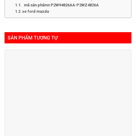
mã sản phẩmn P2W94826AA-P2WZ4826A
xe ford mazda
SẢN PHẨM TƯƠNG TỰ