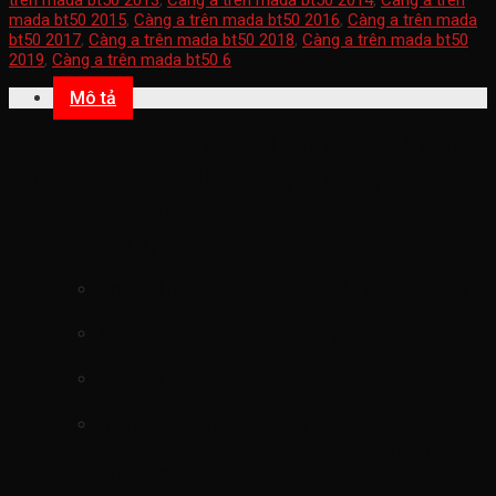
mada bt50 2015
,
Càng a trên mada bt50 2016
,
Càng a trên mada
bt50 2017
,
Càng a trên mada bt50 2018
,
Càng a trên mada bt50
2019
,
Càng a trên mada bt50 6
Mô tả
Càng a trên mada bt50 2013-2019(Bỡ
càng a mazda bt50 ranger càng chữ a
mazda bt50 ranger 1D0434210-
1D0434260)
mã sản phẩm
1D0434210-1D0434260
Xuất xứ mazda chính hãng
xe ford mazda BT50
hình ảnh
Càng a trên mada bt50 2013-
2019(Bỡ càng a mazda bt50 ranger càng
chữ a mazda bt50 ranger 1D0434210-