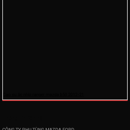
Cao su ắc nhíp ranger mazda b50 2012-21
Thông tin liên hệ
CÔNG TY PHỤ TÙNG MAZDA FORD