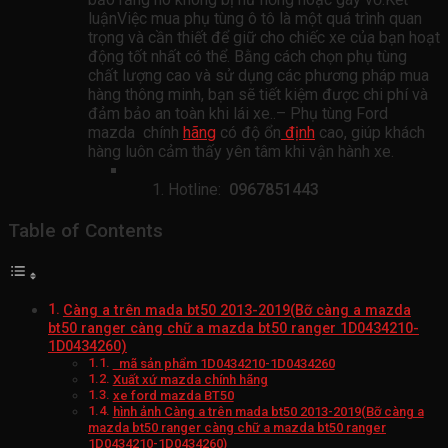
luậnViệc mua phụ tùng ô tô là một quá trình quan
trọng và cần thiết để giữ cho chiếc xe của bạn hoạt
động tốt nhất có thể. Bằng cách chọn phụ tùng
chất lượng cao và sử dụng các phương pháp mua
hàng thông minh, bạn sẽ tiết kiệm được chi phí và
đảm bảo an toàn khi lái xe..– Phụ tùng Ford
mazda chính
hãng
có độ ổn
định
cao, giúp khách
hàng luôn cảm thấy yên tâm khi vận hành xe.
Hotline:
0967851443
Table of Contents
Càng a trên mada bt50 2013-2019(Bỡ càng a mazda
bt50 ranger càng chữ a mazda bt50 ranger 1D0434210-
1D0434260)
mã sản phẩm 1D0434210-1D0434260
Xuất xứ mazda chính hãng
xe ford mazda BT50
hình ảnh Càng a trên mada bt50 2013-2019(Bỡ càng a
mazda bt50 ranger càng chữ a mazda bt50 ranger
1D0434210-1D0434260)