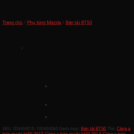
Trang chủ
/
Phụ tùng Mazda
/
Bán tải BT50
Càng a trên mada bt50 2013-2019
Càng a trên mada bt50 2013-
2019(Bỡ càng a mazda bt50
ranger càng chữ a mazda bt50
ranger 1D0434210-1D0434260)
mã sản phẩm
1D0434210-
1D0434260
Xuất xứ mazda chính hãng
xe ford mazda BT50
SKU:
1D0434210-1D0434260
Danh mục:
Bán tải BT50
Thẻ:
Càng a
trên mada bt50 2013
,
Càng a trên mada bt50 2014
,
Càng a trên