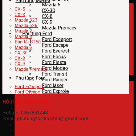
Phụ tùng Mazda
Mazda 6
CX-5
CX-30
CX-3
CX-8
Mazda 323
CX-9
Mazda 626
Mazda Premacy
Mazda 2
Phụ tùng Ford
Mazda 3
Ford Ecosport
Bán tải BT50
Ford Escape
Mazda 6
Ford Everest
CX-30
Ford Focus
CX-8
Ford Fiesta
CX-9
Ford Modeo
Mazda Premacy
Ford Transit
Phụ tùng Ford
Ford Ranger
Ford laser
Ford Ecosport
Ford Exprole
Ford Escape
Ford Everest
HỖ TRỢ TRỰC TUYẾN
Ford Focus
Ford Fiesta
Hotline: 0967851443
Ford Modeo
Email: phutungfordmazda@gmail.com
Ford Transit
Ford Ranger
Ford laser
Ford Exprole