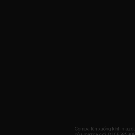
Compa lên xuống kính mazd
cửa mazda cx3 D10E58590