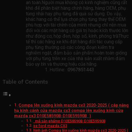
an toàn.Người mua không có kinh nghiệm cũng rất
khó để phân biệt hàng chính hãng, hàng OEM, phụ
tùng nhái hay phụ tùng đã qua sử dụng. Do vậy,
khác hang có thể lựa chọn phụ tùng thay thế OEM
phù hợp với tài chính của mình nhưng chỉ nên mua
đối với các mặt hàng có giá trị hoặc kích thước lớn
như động cơ, hộp đen, hộp số, kính, phông trầThực
tế thì các hãng xe khi đặt hàng đối tác cung cấp
phụ tùng thường có các công đoạn kiểm tra
nghiêm ngặt, đảm bảo sản phẩm hoàn toàn giống
với phụ tùng trên xe của nhà sản xuất nhằm đảm
bảo uy tín và thương hiệu của hãng.
Hotline:
0967851443
Table of Contents
Compa lên xuống kính mazda cx3 2020-2025 ( cáp nâng
hạ kính cánh cửa mazda cx3 compa lên xuống kính cửa
mazda cx3 D10E58590B-D10E59590B )
mã sản phẩmn D10E58590B-D10E59590B
xe ford mazda CX3
hình ảnh Compa lên xuống kính mazda cx3 2020-2025 (