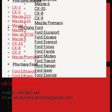
Phụ tùng Mazda
Mazda 6
CX-5
CX-30
CX-3
CX-8
Mazda 323
CX-9
Mazda 626
Mazda Premacy
Mazda 2
Phụ tùng Ford
Mazda 3
Ford Ecosport
Bán tải BT50
Ford Escape
Mazda 6
Ford Everest
CX-30
Ford Focus
CX-8
Ford Fiesta
CX-9
Ford Modeo
Mazda Premacy
Ford Transit
Phụ tùng Ford
Ford Ranger
Ford laser
Ford Ecosport
Ford Exprole
Ford Escape
Ford Everest
HỖ TRỢ TRỰC TUYẾN
Ford Focus
Ford Fiesta
Hotline: 0967851443
Ford Modeo
Email: phutungfordmazda@gmail.com
Ford Transit
Ford Ranger
Ford laser
Ford Exprole