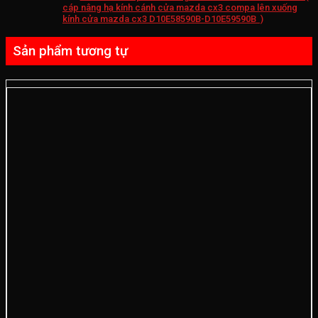
cáp nâng hạ kính cánh cửa mazda cx3 compa lên xuống
kính cửa mazda cx3 D10E58590B-D10E59590B )
Sản phẩm tương tự