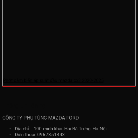
Phớt cảm biến áp suất dầu mazda cx3 2020-2025
Thông tin liên hệ
CÔNG TY PHỤ TÙNG MAZDA FORD
Địa chỉ: 100 minh khai-Hai Bà Trưng-Hà Nội
Điện thoại: 0967851443