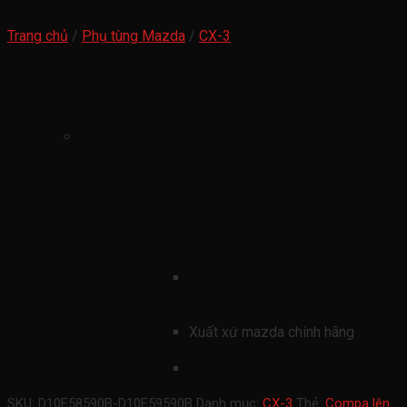
Trang chủ
/
Phụ tùng Mazda
/
CX-3
Compa lên xuống kính mazda cx3 2020-
2025
Compa lên xuống kính mazda
cx3 2020-2025 ( cáp nâng hạ
kính cánh cửa mazda cx3 compa
lên xuống kính cửa mazda cx3
D10E58590B-D10E59590B )
mã sản phẩmn
D10E58590B-D10E59590B
Xuất xứ mazda chính hãng
xe ford mazda CX3
SKU:
D10E58590B-D10E59590B
Danh mục:
CX-3
Thẻ:
Compa lên