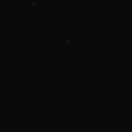
hình ảnh
Compa lên xuống kính
mazda cx3 2020-2025 ( cáp nâng hạ
kính cánh cửa mazda cx3 compa lên
xuống kính cửa mazda cx3
D10E58590B-D10E59590B )