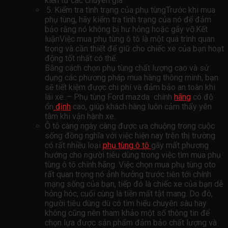
kiến ​​từ các chuyên gia
.5. Kiểm tra tình trạng của phụ tùngTrước khi mua
phụ tùng, hãy kiểm tra tình trạng của nó để đảm
bảo rằng nó không bị hư hỏng hoặc gãy vỡ.Kết
luậnViệc mua phụ tùng ô tô là một quá trình quan
trọng và cần thiết để giữ cho chiếc xe của bạn hoạt
động tốt nhất có thể.
Bằng cách chọn phụ tùng chất lượng cao và sử
dụng các phương pháp mua hàng thông minh, bạn
sẽ tiết kiệm được chi phí và đảm bảo an toàn khi
lái xe..– Phụ tùng Ford mazda chính
hãng
có độ
ổn
định
cao, giúp khách hàng luôn cảm thấy yên
tâm khi vận hành xe.
Ô tô càng ngày càng được ưa chuộng trong cuộc
sống đồng nghĩa với việc hiện nay trên thị trường
có rất nhiều loại
phụ tùng ô tô
gây mất phương
hướng cho người tiêu dùng trong việc tìm mua phụ
tùng ô tô chính hãng. Việc chọn mua phụ tùng oto
rất quan trọng nó ảnh hưởng trước tiên tới chính
mạng sống của bạn, tiếp đó là chiếc xe của bạn dễ
hỏng hóc, cuối cùng là tiền mất tật mang. Do đó,
người tiêu dùng dù có tìm hiểu chuyên sâu hay
không cũng nên tham khảo một số thông tin để
chọn lựa được sản phẩm đảm bảo chất lượng và