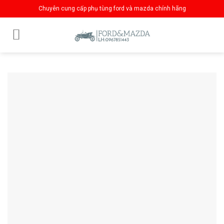
Skip
Chuyên cung cấp phụ tùng ford và mazda chính hãng
to
content