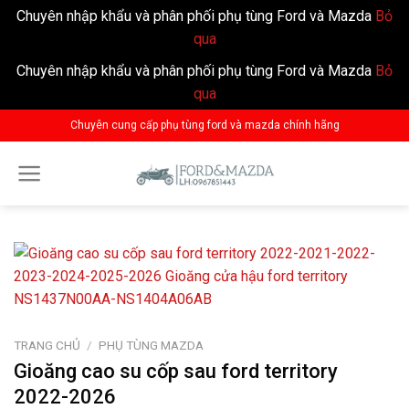
Chuyên nhập khẩu và phân phối phụ tùng Ford và Mazda
Bỏ
qua
Chuyên nhập khẩu và phân phối phụ tùng Ford và Mazda
Bỏ
qua
Skip
Chuyên cung cấp phụ tùng ford và mazda chính hãng
to
content
TRANG CHỦ
/
PHỤ TÙNG MAZDA
Gioăng cao su cốp sau ford territory
2022-2026