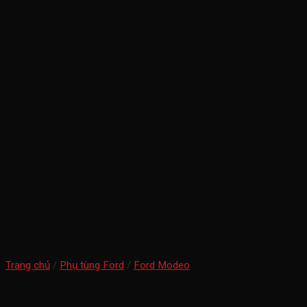
Trang chủ
/
Phụ tùng Ford
/
Ford Modeo
Gioăng phớt đại tu ford modeo 2004-2009