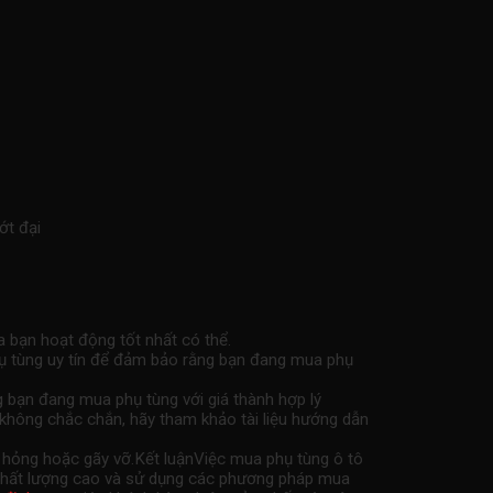
ớt đại
a bạn hoạt động tốt nhất có thể.
phụ tùng uy tín để đảm bảo rằng bạn đang mua phụ
g bạn đang mua phụ tùng với giá thành hợp lý
không chắc chắn, hãy tham khảo tài liệu hướng dẫn
hư hỏng hoặc gãy vỡ.Kết luậnViệc mua phụ tùng ô tô
g chất lượng cao và sử dụng các phương pháp mua