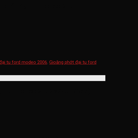
 phớt đại tu modeo 2.5
đại tu ford modeo 2006
,
Gioăng phớt đại tu ford
đại tu modeo 2.5 2s7z6079aa)