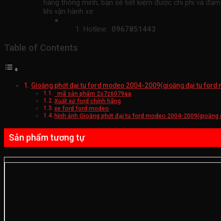
hàng thông minh, bạn sẽ tiết kiệm được chi phí và đảm
khi vận hành xe.
Hotline:
0967851443
Table of Contents
Gioăng phớt đại tu ford modeo 2004-2009(gioăng đại tu ford
mã sản phẩm 2s7z6079aa
Xuất xứ ford chính hãng
xe ford ford modeo
hình ảnh Gioăng phớt đại tu ford modeo 2004-2009(gioăng 
Sản phẩm tương tự