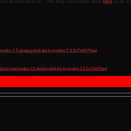
 bảo an toàn khi lái xe..– Phụ tùng Ford mazda chính
hãng
có độ ổn
 modeo 2.5 gioăng phớt đại tu modeo 2.5 2s7z6079aa)
đại tu ford modeo 2.5 gioăng phớt đại tu modeo 2.5 2s7z6079aa)