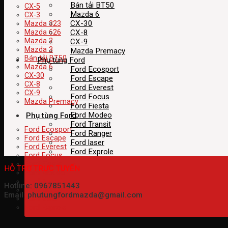
Bán tải BT50
CX-5
Mazda 6
CX-3
CX-30
Mazda 323
CX-8
Mazda 626
Mazda 2
CX-9
Mazda 3
Mazda Premacy
Bán tải BT50
Phụ tùng Ford
Mazda 6
Ford Ecosport
CX-30
Ford Escape
CX-8
Ford Everest
CX-9
Ford Focus
Mazda Premacy
Ford Fiesta
Ford Modeo
Phụ tùng Ford
Ford Transit
Ford Ecosport
Ford Ranger
Ford Escape
Ford laser
Ford Everest
Ford Exprole
Ford Focus
Ford Fiesta
HỖ TRỢ TRỰC TUYẾN
Ford Modeo
Ford Transit
Hotline: 0967851443
Ford Ranger
Email: phutungfordmazda@gmail.com
Ford laser
Ford Exprole