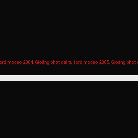
4-2009(gioăng đại tu ford modeo 2.5 gioăng
 ford modeo 2004
,
Gioăng phớt đại tu ford modeo 2005
,
Gioăng phớt 
gioăng đại tu ford modeo 2.5 gioăng phớt 