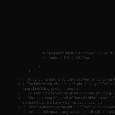
Gioăng phớt đại tu ford modeo -2004-20
tu modeo 2.5 2s7z6079aa
1. Sử dụng phụ tùng chất lượng caoViệc sử dụng phụ tù
2. Tìm hiểu về các nhà sản xuất phụ tùng uy tínTrước 
tùng chính hãng và chất lượng cao
.3. So sánh giá cảTrước khi quyết định mua phụ tùng, 
.4. Chọn phụ tùng đúng mã sốBạn cần kiểm tra mã số p
sử dụng hoặc tìm kiếm ý kiến ​​từ các chuyên gia
.5. Kiểm tra tình trạng của phụ tùngTrước khi mua phụ
là một quá trình quan trọng và cần thiết để giữ cho 