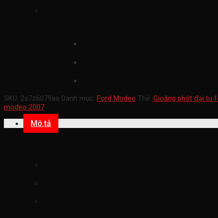
Gioăng phớt đại tu ford modeo 200
2s7z6079aa)
mã sản phẩm
2s7z6079aa
Xuất xứ ford chính hãng
xe ford ford modeo
SKU:
2s7z6079aa
Danh mục:
Ford Modeo
Thẻ:
Gioăng phớt đại tu
modeo 2007
Mô tả
Gioăng phớt đại tu ford modeo 2004-2009(
mã sản phẩm
2s7z6079aa
Xuất xứ ford chính hãng
xe ford ford modeo