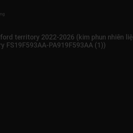
19F593AA-PA919F593AA
ãng
ford territory 2022-2026 (kim phun nhiên liệ
itory FS19F593AA-PA919F593AA (1))