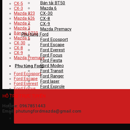
Bán tải BT50
CX-5
Mazda 6
CX-3
CX-30
Mazda 323
CX-8
Mazda 626
Mazda 2
CX-9
Mazda 3
Mazda Premacy
Bán tải BT50
Phụ tùng Ford
Mazda 6
Ford Ecosport
CX-30
Ford Escape
CX-8
Ford Everest
CX-9
Ford Focus
Mazda Premacy
Ford Fiesta
Ford Modeo
Phụ tùng Ford
Ford Transit
Ford Ecosport
Ford Ranger
Ford Escape
Ford laser
Ford Everest
Ford Exprole
Ford Focus
Ford Fiesta
HỖ TRỢ TRỰC TUYẾN
Ford Modeo
Ford Transit
Hotline: 0967851443
Ford Ranger
Email: phutungfordmazda@gmail.com
Ford laser
Ford Exprole