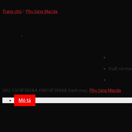
Trang chủ
/
Phụ tùng Mazda
Kim phun ford territory 2022-2026
Kim phun ford territory 2022-2026 (k
FS19F593AA-PA919F593AA (1))
mã sản 
Xuất xứ ma
xe ford m
SKU:
FS19F593AA-PA919F593AA
Danh mục:
Phụ tùng Mazda
Mô tả
Kim phun ford territory 2022-2026 (kim phu
PA919F593AA (1))