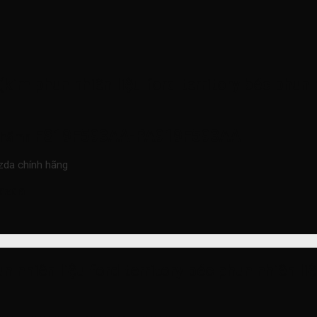
im phun nhiên liệu ford territory béc phun n
FS19F593AA-PA919F593AA
phẩmn
zda chính hãng
azda
n nhiên liệu ford territory béc phun nhiên l