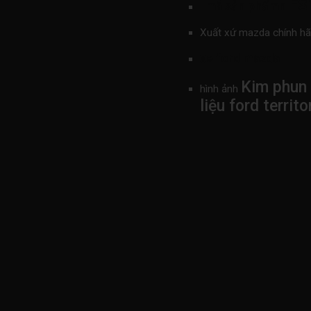
FS
mã sản phẩmn
Xuất xứ mazda chính h
xe ford mazda
Kim phun 
hình ảnh
liệu ford terr