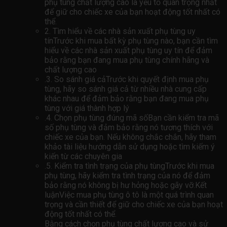
phụ tùng chất lượng cao là yếu tố quan trọng nhất
để giữ cho chiếc xe của bạn hoạt động tốt nhất có
thể.
2. Tìm hiểu về các nhà sản xuất phụ tùng uy
tínTrước khi mua bất kỳ phụ tùng nào, bạn cần tìm
hiểu về các nhà sản xuất phụ tùng uy tín để đảm
bảo rằng bạn đang mua phụ tùng chính hãng và
chất lượng cao
.3. So sánh giá cảTrước khi quyết định mua phụ
tùng, hãy so sánh giá cả từ nhiều nhà cung cấp
khác nhau để đảm bảo rằng bạn đang mua phụ
tùng với giá thành hợp lý
.4. Chọn phụ tùng đúng mã sốBạn cần kiểm tra mã
số phụ tùng và đảm bảo rằng nó tương thích với
chiếc xe của bạn. Nếu không chắc chắn, hãy tham
khảo tài liệu hướng dẫn sử dụng hoặc tìm kiếm ý
kiến ​​từ các chuyên gia
.5. Kiểm tra tình trạng của phụ tùngTrước khi mua
phụ tùng, hãy kiểm tra tình trạng của nó để đảm
bảo rằng nó không bị hư hỏng hoặc gãy vỡ.Kết
luậnViệc mua phụ tùng ô tô là một quá trình quan
trọng và cần thiết để giữ cho chiếc xe của bạn hoạt
động tốt nhất có thể.
Bằng cách chọn phụ tùng chất lượng cao và sử