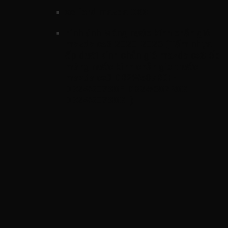
xe ford mazda CX3
hình ảnh
Máng nước kính chắn gió
mazda cx3 2020-2025 (Tấm nhựa
ốp dưới kính chắn gió mazda cx3 ốp
máng nước kính chắn gió trước
mazda cx3 DB2W507R0F-
DB2W507S0F-DB2W507R0G-
DB2W507S0G )