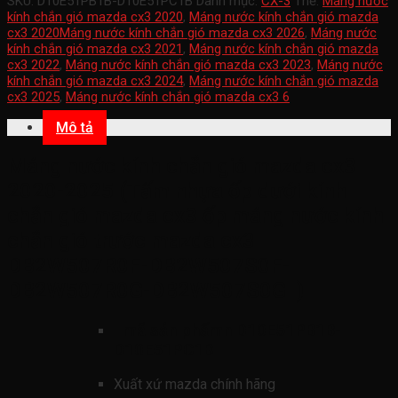
SKU:
D10E51PB1B-D10E51PC1B
Danh mục:
CX-3
Thẻ:
Máng nước
kính chắn gió mazda cx3 2020
,
Máng nước kính chắn gió mazda
cx3 2020Máng nước kính chắn gió mazda cx3 2026
,
Máng nước
kính chắn gió mazda cx3 2021
,
Máng nước kính chắn gió mazda
cx3 2022
,
Máng nước kính chắn gió mazda cx3 2023
,
Máng nước
kính chắn gió mazda cx3 2024
,
Máng nước kính chắn gió mazda
cx3 2025
,
Máng nước kính chắn gió mazda cx3 6
Mô tả
Máng nước kính chắn gió mazda cx3
2020-2025 (Tấm nhựa ốp dưới kính
chắn gió mazda cx3 ốp máng nước kính
chắn gió trước mazda cx3
DB2W507R0F-DB2W507S0F-
DB2W507R0G-DB2W507S0G )
mã sản phẩmn
D10E51PB1B-
D10E51PC1B
Xuất xứ mazda chính hãng