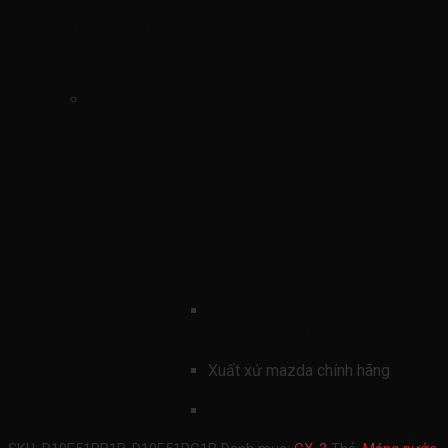
Máng nước kính chắn gió mazda cx3 2020-
2025
Máng nước kính chắn gió mazda
cx3 2020-2025 (Tấm nhựa ốp
dưới kính chắn gió mazda cx3
ốp máng nước kính chắn gió
trước mazda cx3 DB2W507R0F-
DB2W507S0F-DB2W507R0G-
DB2W507S0G )
mã sản phẩmn
D10E51PB1B-D10E51PC1B
Xuất xứ mazda chính hãng
xe ford mazda CX3