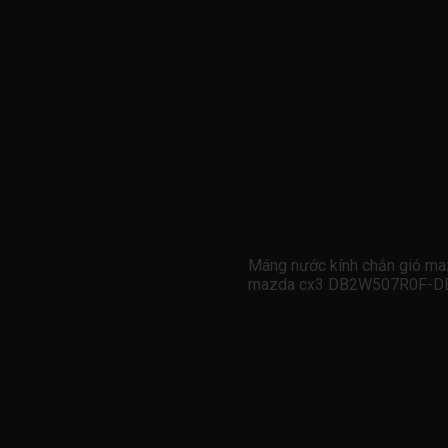
Máng nước kính chắn gió ma
mazda cx3 DB2W507R0F-