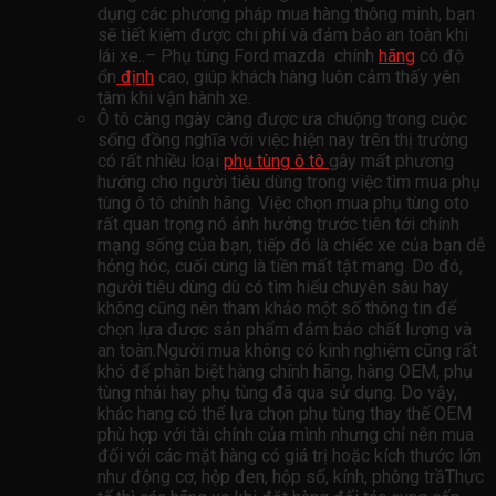
dụng các phương pháp mua hàng thông minh, bạn
sẽ tiết kiệm được chi phí và đảm bảo an toàn khi
lái xe..– Phụ tùng Ford mazda chính
hãng
có độ
ổn
định
cao, giúp khách hàng luôn cảm thấy yên
tâm khi vận hành xe.
Ô tô càng ngày càng được ưa chuộng trong cuộc
sống đồng nghĩa với việc hiện nay trên thị trường
có rất nhiều loại
phụ tùng ô tô
gây mất phương
hướng cho người tiêu dùng trong việc tìm mua phụ
tùng ô tô chính hãng. Việc chọn mua phụ tùng oto
rất quan trọng nó ảnh hưởng trước tiên tới chính
mạng sống của bạn, tiếp đó là chiếc xe của bạn dễ
hỏng hóc, cuối cùng là tiền mất tật mang. Do đó,
người tiêu dùng dù có tìm hiểu chuyên sâu hay
không cũng nên tham khảo một số thông tin để
chọn lựa được sản phẩm đảm bảo chất lượng và
an toàn.Người mua không có kinh nghiệm cũng rất
khó để phân biệt hàng chính hãng, hàng OEM, phụ
tùng nhái hay phụ tùng đã qua sử dụng. Do vậy,
khác hang có thể lựa chọn phụ tùng thay thế OEM
phù hợp với tài chính của mình nhưng chỉ nên mua
đối với các mặt hàng có giá trị hoặc kích thước lớn
như động cơ, hộp đen, hộp số, kính, phông trầThực