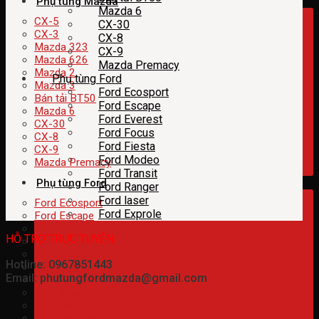
Phụ tùng Mazda
Mazda 6
CX-5
CX-30
CX-3
CX-8
Mazda 323
CX-9
Mazda 626
Mazda Premacy
Mazda 2
Phụ tùng Ford
Mazda 3
Ford Ecosport
Bán tải BT50
Ford Escape
Mazda 6
Ford Everest
CX-30
Ford Focus
CX-8
Ford Fiesta
CX-9
Ford Modeo
Mazda Premacy
Ford Transit
Phụ tùng Ford
Ford Ranger
Ford laser
Ford Ecosport
Ford Exprole
Ford Escape
Ford Everest
HỖ TRỢ TRỰC TUYẾN
Ford Focus
Ford Fiesta
Hotline: 0967851443
Ford Modeo
Email: phutungfordmazda@gmail.com
Ford Transit
Ford Ranger
Ford laser
Ford Exprole