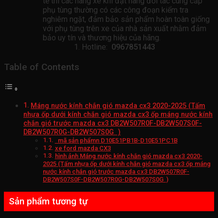
tế thì các hãng xe khi đặt hàng đối tác cung cấp
phụ tùng thường có các công đoạn kiểm tra
nghiêm ngặt, đảm bảo sản phẩm hoàn toàn giống
với phụ tùng trên xe của nhà sản xuất nhằm đảm
bảo uy tín và thương hiệu của hãng.
Hotline:
0967851443
Table of Contents
Máng nước kính chắn gió mazda cx3 2020-2025 (Tấm
nhựa ốp dưới kính chắn gió mazda cx3 ốp máng nước kính
chắn gió trước mazda cx3 DB2W507R0F-DB2W507S0F-
DB2W507R0G-DB2W507S0G )
mã sản phẩmn D10E51PB1B-D10E51PC1B
xe ford mazda CX3
hình ảnh Máng nước kính chắn gió mazda cx3 2020-
2025 (Tấm nhựa ốp dưới kính chắn gió mazda cx3 ốp máng
nước kính chắn gió trước mazda cx3 DB2W507R0F-
DB2W507S0F-DB2W507R0G-DB2W507S0G )
Sản phẩm tương tự