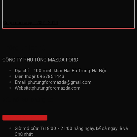
Cuộn còi ranger 2001-2014
Thông tin liên hệ
CÔNG TY PHỤ TÙNG MAZDA FORD
Địa chỉ: 100 minh khai-Hai Bà Trưng-Hà Nội
Điện thoại: 0967851443
Email: phutungfordmazda@gmail.com
Website:phutungfordmazda.com
Kết nối với chúng tôi
Hotline: 0967851443
Giờ mở cửa: Từ 8:00 - 21:00 hằng ngày, kể cả ngày lễ và
Chủ nhật.