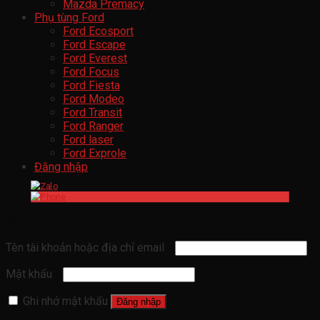
Mazda Premacy
Phụ tùng Ford
Ford Ecosport
Ford Escape
Ford Everest
Ford Focus
Ford Fiesta
Ford Modeo
Ford Transit
Ford Ranger
Ford laser
Ford Exprole
Đăng nhập
Đăng nhập
Tên tài khoản hoặc địa chỉ email
Mật khẩu
Ghi nhớ mật khẩu
Đăng nhập