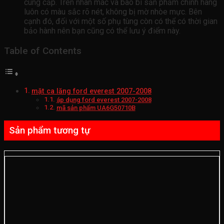
cung cấp. Trên nhãn mác và bao bì sản phẩm chính hãng
luôn có màu sắc rõ nét, không bị mờ nhòe mực. Bên
cạnh đó, đối với một số phụ tùng còn có thể có thời gian
bảo hành nên bạn cũng có thể lưu ý điểm này.
Table of Contents
mặt ca lăng ford everest 2007-2008
áp dụng ford everest 2007-2008
mã sản phẩm UA6G50710B
Sản phẩm tương tự