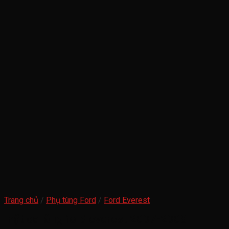
Trang chủ
/
Phụ tùng Ford
/
Ford Everest
mặt ca lăng ford everest 2007-2008