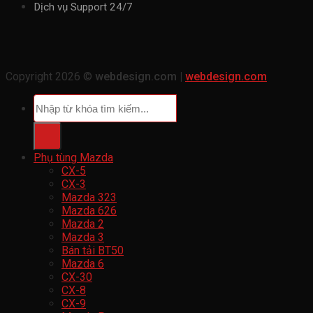
Dịch vụ Support 24/7
Copyright 2026 ©
webdesign.com |
webdesign.com
Tìm
kiếm:
Phụ tùng Mazda
CX-5
CX-3
Mazda 323
Mazda 626
Mazda 2
Mazda 3
Bán tải BT50
Mazda 6
CX-30
CX-8
CX-9