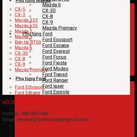
Phụ tùng Mazda
Mazda 6
CX-5
CX-30
CX-3
CX-8
Mazda 323
CX-9
Mazda 626
Mazda Premacy
Mazda 2
Phụ tùng Ford
Mazda 3
Ford Ecosport
Bán tải BT50
Ford Escape
Mazda 6
Ford Everest
CX-30
Ford Focus
CX-8
Ford Fiesta
CX-9
Ford Modeo
Mazda Premacy
Ford Transit
Phụ tùng Ford
Ford Ranger
Ford laser
Ford Ecosport
Ford Exprole
Ford Escape
Ford Everest
HỖ TRỢ TRỰC TUYẾN
Ford Focus
Ford Fiesta
Hotline: 0967851443
Ford Modeo
Email: phutungfordmazda@gmail.com
Ford Transit
Ford Ranger
Ford laser
Ford Exprole