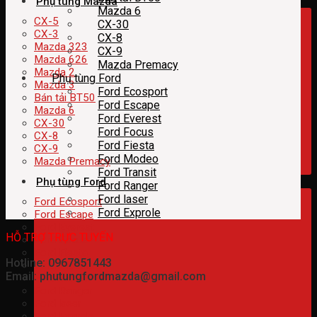
Phụ tùng Mazda
Mazda 6
CX-5
CX-30
CX-3
CX-8
Mazda 323
CX-9
Mazda 626
Mazda Premacy
Mazda 2
Phụ tùng Ford
Mazda 3
Ford Ecosport
Bán tải BT50
Ford Escape
Mazda 6
Ford Everest
CX-30
Ford Focus
CX-8
Ford Fiesta
CX-9
Ford Modeo
Mazda Premacy
Ford Transit
Phụ tùng Ford
Ford Ranger
Ford laser
Ford Ecosport
Ford Exprole
Ford Escape
Ford Everest
HỖ TRỢ TRỰC TUYẾN
Ford Focus
Ford Fiesta
Hotline: 0967851443
Ford Modeo
Email: phutungfordmazda@gmail.com
Ford Transit
Ford Ranger
Ford laser
Ford Exprole