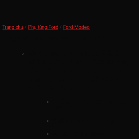
Trang chủ
/
Phụ tùng Ford
/
Ford Modeo
Máy phát ford modeo 2008-2012
Máy phát ford modeo 2008-
2012(Dinamo ford modeo máy
phát điện ford modeo củ phát
ford modeo 7G9T10300BD-
7G9T10300BE)
mã sản phẩm
7G9T10300BD-
7G9T10300BE
Xuất xứ ford chính hãng
xe ford ford modeo