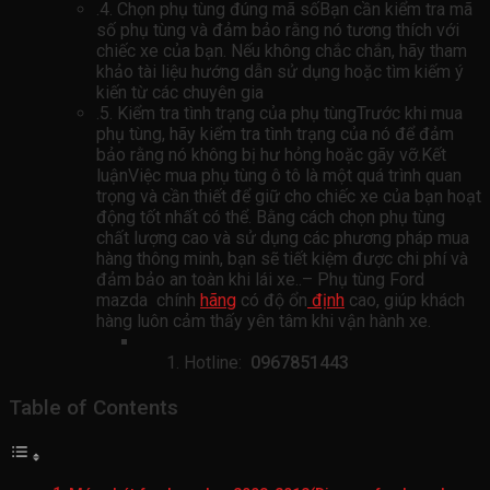
.4. Chọn phụ tùng đúng mã sốBạn cần kiểm tra mã
số phụ tùng và đảm bảo rằng nó tương thích với
chiếc xe của bạn. Nếu không chắc chắn, hãy tham
khảo tài liệu hướng dẫn sử dụng hoặc tìm kiếm ý
kiến ​​từ các chuyên gia
.5. Kiểm tra tình trạng của phụ tùngTrước khi mua
phụ tùng, hãy kiểm tra tình trạng của nó để đảm
bảo rằng nó không bị hư hỏng hoặc gãy vỡ.Kết
luậnViệc mua phụ tùng ô tô là một quá trình quan
trọng và cần thiết để giữ cho chiếc xe của bạn hoạt
động tốt nhất có thể. Bằng cách chọn phụ tùng
chất lượng cao và sử dụng các phương pháp mua
hàng thông minh, bạn sẽ tiết kiệm được chi phí và
đảm bảo an toàn khi lái xe..– Phụ tùng Ford
mazda chính
hãng
có độ ổn
định
cao, giúp khách
hàng luôn cảm thấy yên tâm khi vận hành xe.
Hotline:
0967851443
Table of Contents