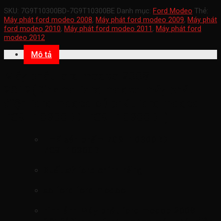
SKU:
7G9T10300BD-7G9T10300BE
Danh mục:
Ford Modeo
Thẻ:
Máy phát ford modeo 2008
,
Máy phát ford modeo 2009
,
Máy phát
ford modeo 2010
,
Máy phát ford modeo 2011
,
Máy phát ford
modeo 2012
Mô tả
Máy phát ford modeo 2008-
2012(Dinamo ford modeo máy phát
điện ford modeo củ phát ford modeo
7G9T10300BD-7G9T10300BE)
mã sản phẩm
7G9T10300BD-
7G9T10300BE
Xuất xứ ford chính hãng
xe ford ford modeo
hình ảnh
Máy phát ford modeo 2008-