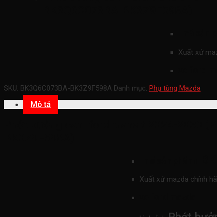
BK3Q6C073BA-BK3Z9F598A)
mã sản 
Xuất xứ ma
xe ford m
SKU:
BK3Q6C073BA-BK3Z9F598A
Danh mục:
Phụ tùng Mazda
Mô tả
Phớt bưởng cam ford transit 2024-2030 (P
BK3Z9F598A)
BK
mã sản phẩmn
Xuất xứ mazda chính h
xe ford mazda