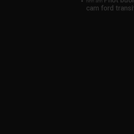
Phớt bưởn
hình ảnh
cam ford tran