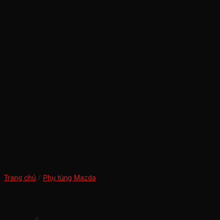
Trang chủ
/
Phụ tùng Mazda
Phớt bưởng cam ford transit 2024-2030
Phớt bưởng cam ford transit 2024-2