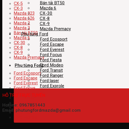
Bán tải BT50
CX-5
Mazda 6
CX-3
CX-30
Mazda 323
CX-8
Mazda 626
Mazda 2
CX-9
Mazda 3
Mazda Premacy
Bán tải BT50
Phụ tùng Ford
Mazda 6
Ford Ecosport
CX-30
Ford Escape
CX-8
Ford Everest
CX-9
Ford Focus
Mazda Premacy
Ford Fiesta
Ford Modeo
Phụ tùng Ford
Ford Transit
Ford Ecosport
Ford Ranger
Ford Escape
Ford laser
Ford Everest
Ford Exprole
Ford Focus
Ford Fiesta
HỖ TRỢ TRỰC TUYẾN
Ford Modeo
Ford Transit
Hotline: 0967851443
Ford Ranger
Email: phutungfordmazda@gmail.com
Ford laser
Ford Exprole