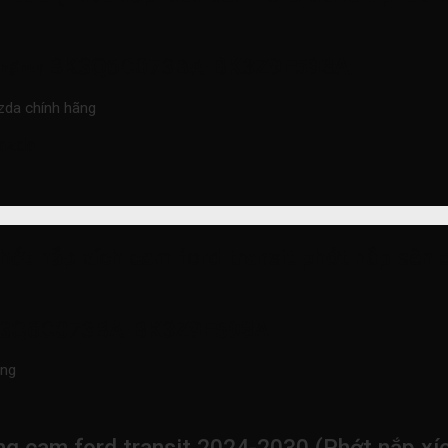
BK3Q6C073BA-BK3Z9F598A
phẩmn
zda chính hãng
azda
hớt nắp xích cam ford transit phớt nắp sê
3Q6C073BA-BK3Z9F598A
ãng