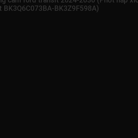
g cam ford transit 2024-2030 (Phớt nắp xíc
sit BK3Q6C073BA-BK3Z9F598A)