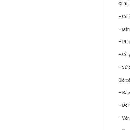
Chất 
– Có 
– Đảm 
– Phụ
– Có 
– Sử 
Giá c
– Bảo
– Đổi 
– Vận