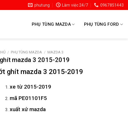
phutung
Làm việc 24/7
0967851443
PHỤ TÙNG MAZDA
PHỤ TÙNG FORD
CHỦ
/
PHỤ TÙNG MAZDA
/
MAZDA 3
 ghít mazda 3 2015-2019
ớt ghít mazda 3 2015-2019
xe từ 2015-2019
mã
PE01101F5
xuất xứ mazda