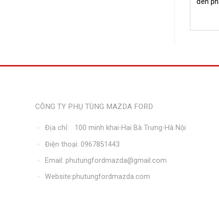
đèn ph
Thông tin liên hệ
CÔNG TY PHỤ TÙNG MAZDA FORD
Địa chỉ: 100 minh khai-Hai Bà Trưng-Hà Nội
Điện thoại: 0967851443
Email: phutungfordmazda@gmail.com
Website:phutungfordmazda.com