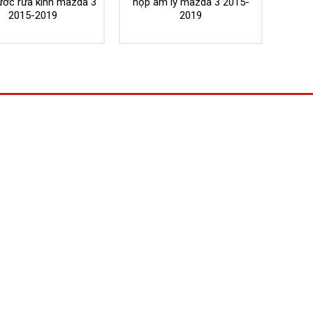
ước rửa kính mazda 3
hộp âm ly mazda 3 2015-
2015-2019
2019