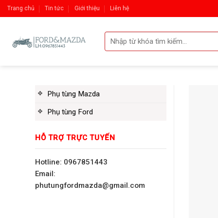
Skip
Trang chủ
Tin tức
Giới thiệu
Liên hệ
to
content
Tìm
kiếm:
Phụ tùng Mazda
Phụ tùng Ford
HỖ TRỢ TRỰC TUYẾN
Hotline: 0967851443
Email:
phutungfordmazda@gmail.com