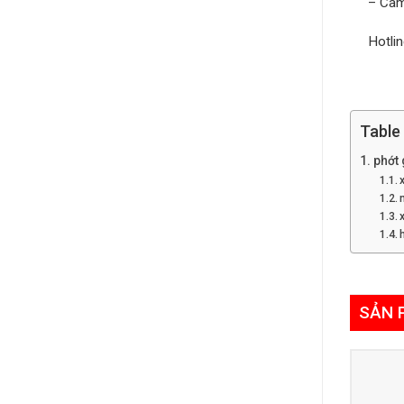
– Cam
Hotli
Table
phớt
SẢN 