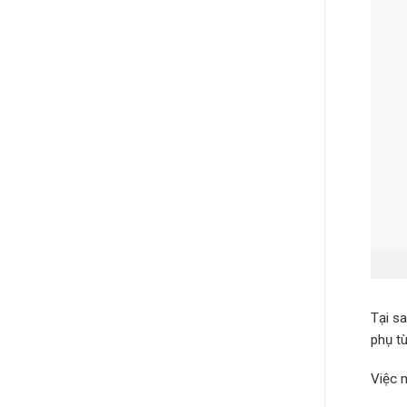
Tại s
phụ t
Việc 