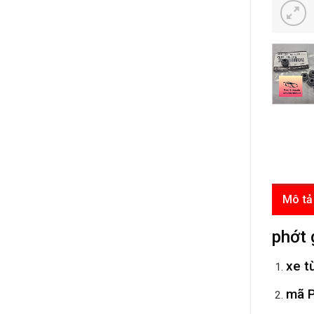
Mô tả
phớt 
xe t
mã
P