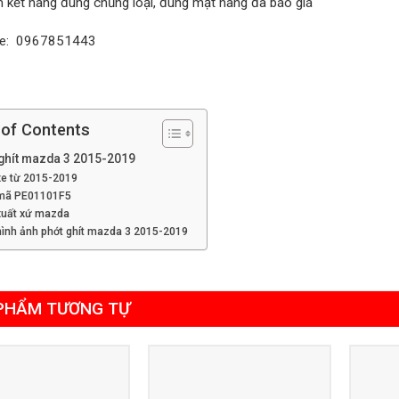
 kết hàng đúng chủng loại, đúng mặt hàng đã báo giá
ne: 0967851443
 of Contents
 ghít mazda 3 2015-2019
xe từ 2015-2019
mã PE01101F5
xuất xứ mazda
hình ảnh phớt ghít mazda 3 2015-2019
PHẨM TƯƠNG TỰ