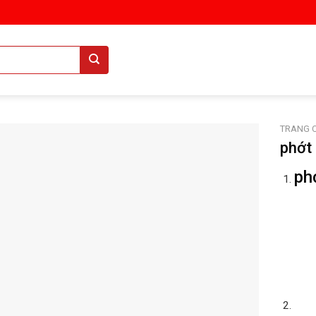
TRANG 
phớt
ph