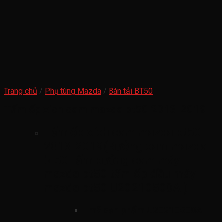
Trang chủ
/
Phụ tùng Mazda
/
Bán tải BT50
Tấm ốp xích cam mazda bt50 2013-2019
Tấm ốp xích cam mazda bt50
2013-2019(Bưởng cam mazda
bt50 tấm bưởng cam máy
mazda bt50 tấm ốp đầu máy
mazda bt50 U20210500A )
mã sản phẩm
U20210500A