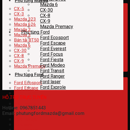
Phụ tùng Mazda
Mazda 6
CX-5
CX-30
CX-3
CX-8
Mazda 323
CX-9
Mazda 626
Mazda Premacy
Mazda 2
Phụ tùng Ford
Mazda 3
Ford Ecosport
Bán tải BT50
Ford Escape
Mazda 6
Ford Everest
CX-30
Ford Focus
CX-8
Ford Fiesta
CX-9
Ford Modeo
Mazda Premacy
Ford Transit
Phụ tùng Ford
Ford Ranger
Ford laser
Ford Ecosport
Ford Exprole
Ford Escape
Ford Everest
HỖ TRỢ TRỰC TUYẾN
Ford Focus
Ford Fiesta
Hotline: 0967851443
Ford Modeo
Email: phutungfordmazda@gmail.com
Ford Transit
Ford Ranger
Ford laser
Ford Exprole