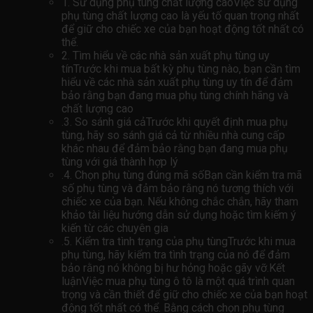
1. Sử dụng phụ tùng chất lượng caoViệc sử dụng
phụ tùng chất lượng cao là yếu tố quan trọng nhất
để giữ cho chiếc xe của bạn hoạt động tốt nhất có
thể.
2. Tìm hiểu về các nhà sản xuất phụ tùng uy
tínTrước khi mua bất kỳ phụ tùng nào, bạn cần tìm
hiểu về các nhà sản xuất phụ tùng uy tín để đảm
bảo rằng bạn đang mua phụ tùng chính hãng và
chất lượng cao
.3. So sánh giá cảTrước khi quyết định mua phụ
tùng, hãy so sánh giá cả từ nhiều nhà cung cấp
khác nhau để đảm bảo rằng bạn đang mua phụ
tùng với giá thành hợp lý
.4. Chọn phụ tùng đúng mã sốBạn cần kiểm tra mã
số phụ tùng và đảm bảo rằng nó tương thích với
chiếc xe của bạn. Nếu không chắc chắn, hãy tham
khảo tài liệu hướng dẫn sử dụng hoặc tìm kiếm ý
kiến ​​từ các chuyên gia
.5. Kiểm tra tình trạng của phụ tùngTrước khi mua
phụ tùng, hãy kiểm tra tình trạng của nó để đảm
bảo rằng nó không bị hư hỏng hoặc gãy vỡ.Kết
luậnViệc mua phụ tùng ô tô là một quá trình quan
trọng và cần thiết để giữ cho chiếc xe của bạn hoạt
động tốt nhất có thể. Bằng cách chọn phụ tùng