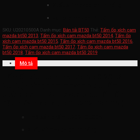
Xuất xứ mazda chính hãng
xe ford mazda BT50
SKU:
U20210500A
Danh mục:
Bán tải BT50
Thẻ:
Tấm ốp xích cam
mazda bt50 2013
,
Tấm ốp xích cam mazda bt50 2014
,
Tấm ốp
xích cam mazda bt50 2015
,
Tấm ốp xích cam mazda bt50 2016
,
Tấm ốp xích cam mazda bt50 2017
,
Tấm ốp xích cam mazda
bt50 2018
,
Tấm ốp xích cam mazda bt50 2019
Mô tả
Tấm ốp xích cam mazda bt50 2013-
2019(Bưởng cam mazda bt50 tấm
bưởng cam máy mazda bt50 tấm ốp
đầu máy mazda bt50 U20210500A )
mã sản phẩm
U20210500A
Xuất xứ mazda chính hãng