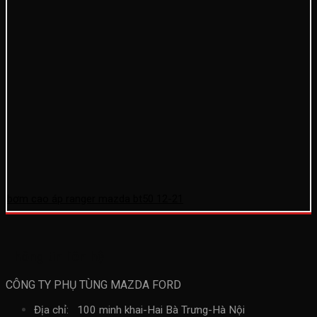
bơm cao áp ranger mazda bt50 12-21
Thông tin liên hệ
CÔNG TY PHỤ TÙNG MAZDA FORD
Địa chỉ: 100 minh khai-Hai Bà Trưng-Hà Nội