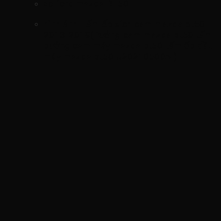
xe ford mazda BT50
hình ảnh
Tấm ốp xích cam mazda bt50
2013-2019(Bưởng cam mazda bt50 tấm
bưởng cam máy mazda bt50 tấm ốp đầu
máy mazda bt50 U20210500A )