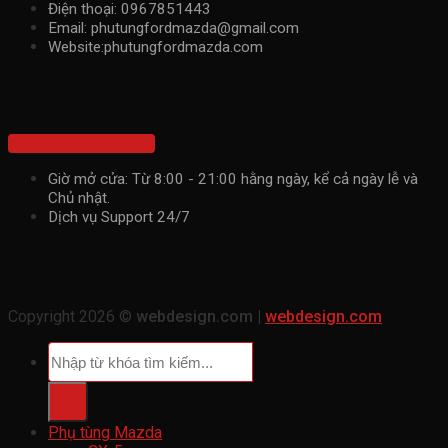
Điện thoại: 0967851443
Email: phutungfordmazda@gmail.com
Website:phutungfordmazda.com
Kết nối với chúng tôi
Hotline: 0967851443
Giờ mở cửa: Từ 8:00 - 21:00 hằng ngày, kể cả ngày lễ và
Chủ nhật.
Dịch vụ Support 24/7
Copyright 2026 ©
webdesign.com |
webdesign.com
Tìm
kiếm:
Phụ tùng Mazda