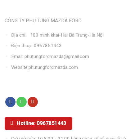
Thông tin liên hệ
CÔNG TY PHỤ TÙNG MAZDA FORD
Địa chỉ: 100 minh khai-Hai Bà Trưng-Hà Nội
Điện thoại: 0967851443
Email: phutungfordmazda@gmail.com
Website:phutungfordmazda.com
Kết nối với chúng tôi
Hotline: 0967851443
Giờ mở cửa: Từ 8:00 - 21:00 hằng ngày, kể cả ngày lễ và