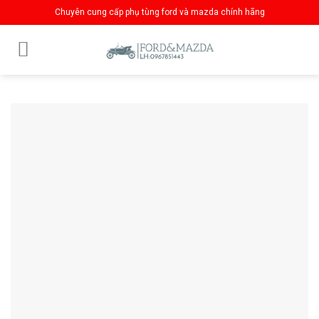
Skip
Chuyên cung cấp phụ tùng ford và mazda chính hãng
to
content