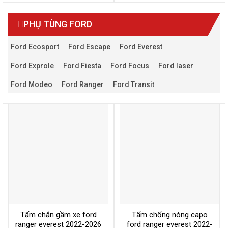
PHỤ TÙNG FORD
Ford Ecosport
Ford Escape
Ford Everest
Ford Exprole
Ford Fiesta
Ford Focus
Ford laser
Ford Modeo
Ford Ranger
Ford Transit
Tấm chắn gầm xe ford
Tấm chống nóng capo
ranger everest 2022-2026
ford ranger everest 2022-