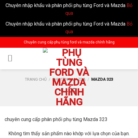
Chuyên nhập khẩu và phân phối phụ tùng Ford và Mazda
Bỏ
qua
Chuyên nhập khẩu và phân phối phụ tùng Ford và Mazda
Bỏ
qua
Skip
Chuyên cung cấp phụ tùng ford và mazda chính hãng
to
content
TRANG CHỦ
/
PHỤ TÙNG MAZDA
/
MAZDA 323
LỌC
chuyên cung cấp phân phối phụ tùng Mazda 323
Không tìm thấy sản phẩm nào khớp với lựa chọn của bạn.