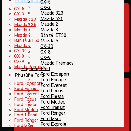
Phụ tùng Mazda
CX-5
CX-3
CX-5
Mazda 323
CX-3
Mazda 626
Mazda 323
Mazda 2
Mazda 626
Mazda 3
Mazda 2
Mazda 3
Bán tải BT50
Bán tải BT50
Mazda 6
Mazda 6
CX-30
CX-30
CX-8
CX-8
CX-9
CX-9
Mazda Premacy
Mazda Premacy
Phụ tùng Ford
Ford Ecosport
Phụ tùng Ford
Ford Escape
Ford Ecosport
Ford Everest
Ford Escape
Ford Focus
Ford Everest
Ford Fiesta
Ford Focus
Ford Modeo
Ford Fiesta
Ford Transit
Ford Modeo
Ford Ranger
Ford Transit
Ford laser
Ford Ranger
Ford Exprole
Ford laser
Ford Exprole