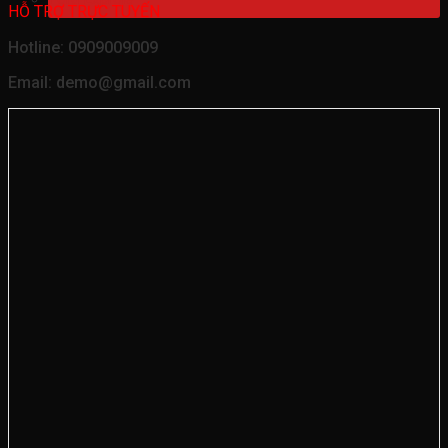
HỖ TRỢ TRỰC TUYẾN
Hotline: 0909009009
Email: demo@gmail.com