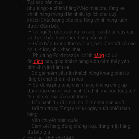
Tại sao nên mua
phụ tùng xe chính hãng?Việc mua phụ tùng xe
chính hãng mang đến nhiều lợi ích cho quý
khách:Chất lượng của phụ tùng chính hãng luôn
được đảm bảo
.– Có nguồn gốc xuất xứ rõ ràng, có độ tin cậy cao
và được bảo hành theo hãng sản xuất
.– Đảm bảo tương thích với xe, bao gồm tất cả các
chi tiết lớn, nhỏ khác nhau
.– Phụ tùng Ford mazda chính
hãng
có độ
ổn
định
cao, giúp khách hàng luôn cảm thấy yên
tâm khi vận hành xe.
– Có giá niêm yết nên khách hàng không phải lo
lắng bị chặt chém khi mua
.– Sử dụng phụ tùng chính hãng không chỉ giúp
đảm bảo cho xe vận hành ổn định mà còn tăng tuổi
thọ cho xe.Giá cả cạnh tranh
– Bảo hành 1 đổi 1 nếu có lỗi từ nhà sản xuất
– Đổi trả trong 7 ngày kể từ ngày xuất phiếu bán
hàng
– Vận chuyển toàn quốc
– Cam kết hàng đúng chủng loại, đúng mặt hàng
đã báo giá
Hotline: 0967851443