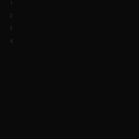
xuất xư mazda
mã sản phẩm
PE0116410A
xe từ 2013-2023
Hình ảnh
Bàn ép mazda cx5 2013-2022(Mâm
ép ly hợp mazda cx5)