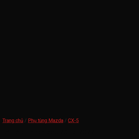
Trang chủ
/
Phụ tùng Mazda
/
CX-5
Bàn ép mazda cx5 2013-2022