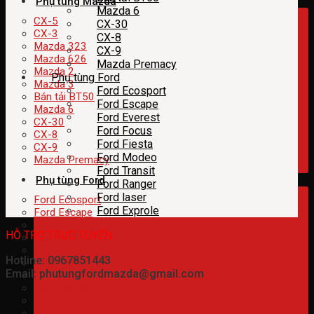
Phụ tùng Mazda
Mazda 6
CX-5
CX-30
CX-3
CX-8
Mazda 323
CX-9
Mazda 626
Mazda Premacy
Mazda 2
Phụ tùng Ford
Mazda 3
Ford Ecosport
Bán tải BT50
Ford Escape
Mazda 6
Ford Everest
CX-30
Ford Focus
CX-8
Ford Fiesta
CX-9
Ford Modeo
Mazda Premacy
Ford Transit
Phụ tùng Ford
Ford Ranger
Ford laser
Ford Ecosport
Ford Exprole
Ford Escape
Ford Everest
HỖ TRỢ TRỰC TUYẾN
Ford Focus
Ford Fiesta
Hotline: 0967851443
Ford Modeo
Email: phutungfordmazda@gmail.com
Ford Transit
Ford Ranger
Ford laser
Ford Exprole