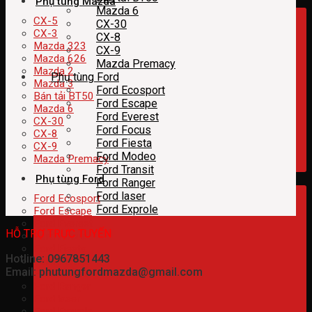
Phụ tùng Mazda
Mazda 6
CX-5
CX-30
CX-3
CX-8
Mazda 323
CX-9
Mazda 626
Mazda Premacy
Mazda 2
Phụ tùng Ford
Mazda 3
Ford Ecosport
Bán tải BT50
Ford Escape
Mazda 6
Ford Everest
CX-30
Ford Focus
CX-8
Ford Fiesta
CX-9
Ford Modeo
Mazda Premacy
Ford Transit
Phụ tùng Ford
Ford Ranger
Ford laser
Ford Ecosport
Ford Exprole
Ford Escape
Ford Everest
HỖ TRỢ TRỰC TUYẾN
Ford Focus
Ford Fiesta
Hotline: 0967851443
Ford Modeo
Email: phutungfordmazda@gmail.com
Ford Transit
Ford Ranger
Ford laser
Ford Exprole