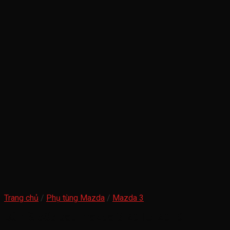
Trang chủ
/
Phụ tùng Mazda
/
Mazda 3
Bản lề cốp sau mazda 3 2015-2019