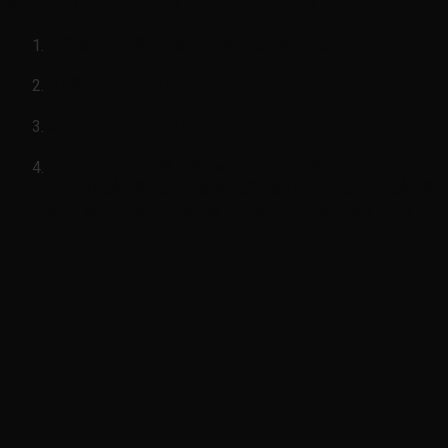
mã sản phẩm
B61T52710-B61T52720
Xuất xứ mazda
xe từ 2015-2019
hình ảnh
Bản lề cốp sau mazda 3 2015-
2019(bản lề cánh cửa cốp sau mazda 3-bản lề
cửa sau mazda 3-B61T52710-B61T52720)