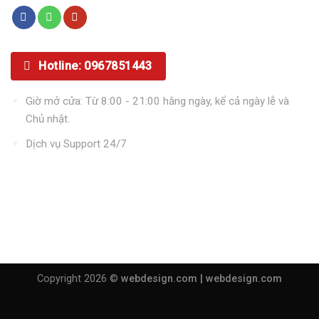
Hotline: 0967851443
Giờ mở cửa: Từ 8:00 - 21:00 hằng ngày, kể cả ngày lễ và
Chủ nhật.
Dịch vụ Support 24/7
Copyright 2026 ©
webdesign.com |
webdesign.com