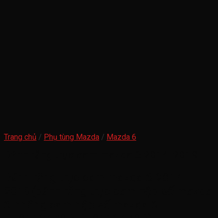
Trang chủ
/
Phụ tùng Mazda
/
Mazda 6
Bánh răng trục cam mazda 6 2014-2019
Bánh răng trục cam mazda 6 2014-
2019(bánh răng trục cam hộp số mazda
6-nhông cam hộp số mazda 6-