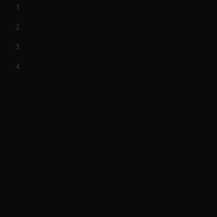
mã sản phẩm
PE01124X0B-PE01124Y0B
Xuất xứ mazda
xe từ 2015-2019
hình ảnh
Bánh răng trục cam mazda 6 2014-
2019(bánh răng trục cam hộp số mazda 6-
nhông cam hộp số mazda 6-PE01124X0B-
PE01124Y0B)