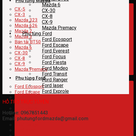
Phụ tùng Mazda
Mazda 6
CX-5
CX-30
CX-3
CX-8
Mazda 323
CX-9
Mazda 626
Mazda Premacy
Mazda 2
Phụ tùng Ford
Mazda 3
Ford Ecosport
Bán tải BT50
Ford Escape
Mazda 6
Ford Everest
CX-30
Ford Focus
CX-8
Ford Fiesta
CX-9
Ford Modeo
Mazda Premacy
Ford Transit
Phụ tùng Ford
Ford Ranger
Ford laser
Ford Ecosport
Ford Exprole
Ford Escape
Ford Everest
HỖ TRỢ TRỰC TUYẾN
Ford Focus
Ford Fiesta
Hotline: 0967851443
Ford Modeo
Email: phutungfordmazda@gmail.com
Ford Transit
Ford Ranger
Ford laser
Ford Exprole