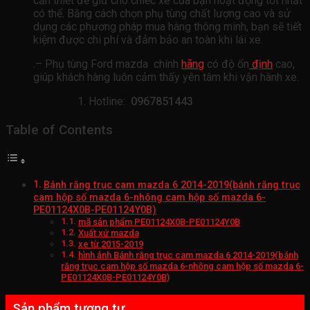
cần thiết để giữ cho chiếc xe của bạn hoạt động tốt nhất
có thể. Bằng cách chọn phụ tùng chất lượng cao và sử
dụng các phương pháp mua hàng thông minh, bạn sẽ tiết
kiệm được chi phí và đảm bảo an toàn khi lái xe.
.– Phụ tùng Ford mazda chính
hãng
có độ ổn
định
cao,
giúp khách hàng luôn cảm thấy yên tâm khi vận hành xe.
Hotline:
0967851443
Table of Contents
Bánh răng trục cam mazda 6 2014-2019(bánh răng trục
cam hộp số mazda 6-nhông cam hộp số mazda 6-
PE01124X0B-PE01124Y0B)
mã sản phẩm PE01124X0B-PE01124Y0B
Xuất xứ mazda
xe từ 2015-2019
hình ảnh Bánh răng trục cam mazda 6 2014-2019(bánh
răng trục cam hộp số mazda 6-nhông cam hộp số mazda 6-
PE01124X0B-PE01124Y0B)
Sản phẩm tương tự