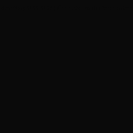
ord territory 2022-2026 ( BÌnh nước rửa kính ford terr