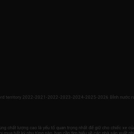
ford territory 2022-2021-2022-2023-2024-2025-2026 BÌnh nước rửa 
ng chất lượng cao là yếu tố quan trọng nhất để giữ cho chiếc xe củ
khi mua bất kỳ phụ tùng nào, bạn cần tìm hiểu về các nhà sản xuất 