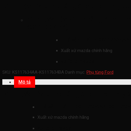
Bình nước rửa kính chắn gió ford territory 
Bình nước rửa kính chắn gió ford t
KS117634BA)
mã sản phẩmn
KS117634AA
Xuất xứ mazda chính hãng
xe ford mazda
SKU:
KS117634AA-KS117634BA
Danh mục:
Phụ tùng Ford
Mô tả
Bình nước rửa kính chắn gió ford territor
mã sản phẩmn
KS117634AA-KS11763
Xuất xứ mazda chính hãng
xe ford mazda