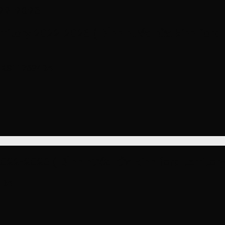
2022-2026
erritory 2022-2026 ( BÌnh nước rửa kính for
-KS117634BA
y 2022-2026 ( BÌnh nước rửa kính ford terr
4BA