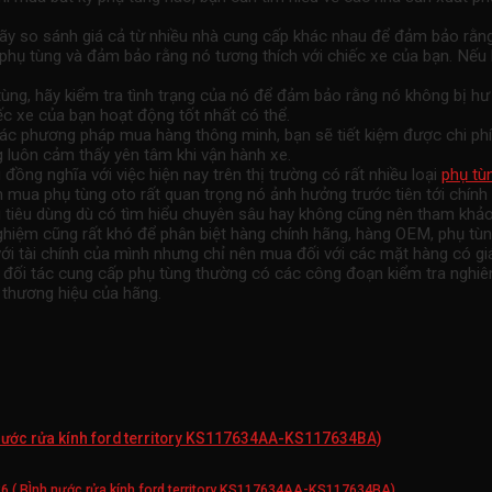
hãy so sánh giá cả từ nhiều nhà cung cấp khác nhau để đảm bảo rằn
hụ tùng và đảm bảo rằng nó tương thích với chiếc xe của bạn. Nếu 
 tùng, hãy kiểm tra tình trạng của nó để đảm bảo rằng nó không bị 
iếc xe của bạn hoạt động tốt nhất có thể.
c phương pháp mua hàng thông minh, bạn sẽ tiết kiệm được chi phí 
 luôn cảm thấy yên tâm khi vận hành xe.
ng nghĩa với việc hiện nay trên thị trường có rất nhiều loại
phụ tù
n mua phụ tùng oto rất quan trọng nó ảnh hưởng trước tiên tới chính
ời tiêu dùng dù có tìm hiểu chuyên sâu hay không cũng nên tham k
hiệm cũng rất khó để phân biệt hàng chính hãng, hàng OEM, phụ tùn
i tài chính của mình nhưng chỉ nên mua đối với các mặt hàng có giá
àng đối tác cung cấp phụ tùng thường có các công đoạn kiểm tra ngh
 thương hiệu của hãng.
h nước rửa kính ford territory KS117634AA-KS117634BA)
026 ( BÌnh nước rửa kính ford territory KS117634AA-KS117634BA)