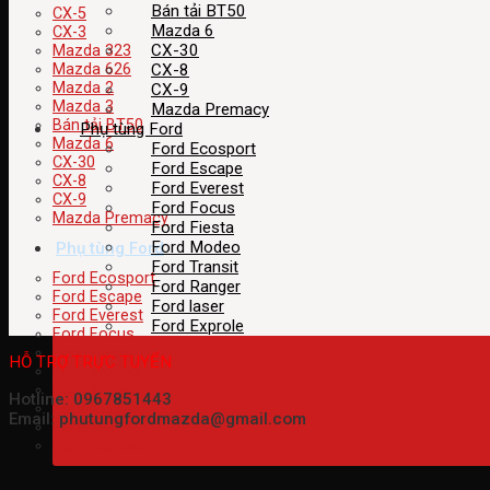
Bán tải BT50
CX-5
Mazda 6
CX-3
CX-30
Mazda 323
CX-8
Mazda 626
Mazda 2
CX-9
Mazda 3
Mazda Premacy
Bán tải BT50
Phụ tùng Ford
Mazda 6
Ford Ecosport
CX-30
Ford Escape
CX-8
Ford Everest
CX-9
Ford Focus
Mazda Premacy
Ford Fiesta
Ford Modeo
Phụ tùng Ford
Ford Transit
Ford Ecosport
Ford Ranger
Ford Escape
Ford laser
Ford Everest
Ford Exprole
Ford Focus
Ford Fiesta
HỖ TRỢ TRỰC TUYẾN
Ford Modeo
Ford Transit
Hotline: 0967851443
Ford Ranger
Email: phutungfordmazda@gmail.com
Ford laser
Ford Exprole