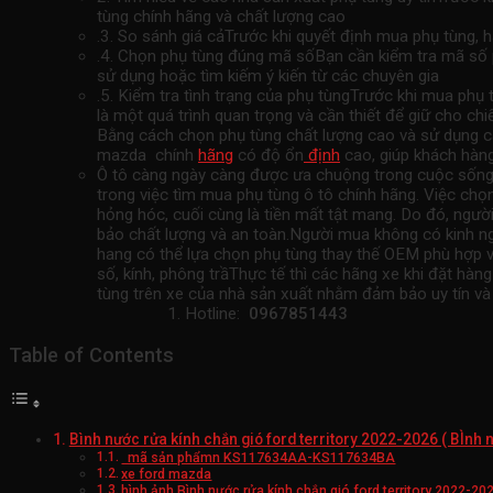
tùng chính hãng và chất lượng cao
.3. So sánh giá cảTrước khi quyết định mua phụ tùng, 
.4. Chọn phụ tùng đúng mã sốBạn cần kiểm tra mã số p
sử dụng hoặc tìm kiếm ý kiến ​​từ các chuyên gia
.5. Kiểm tra tình trạng của phụ tùngTrước khi mua phụ
là một quá trình quan trọng và cần thiết để giữ cho ch
Bằng cách chọn phụ tùng chất lượng cao và sử dụng cá
mazda chính
hãng
có độ ổn
định
cao, giúp khách hàng
Ô tô càng ngày càng được ưa chuộng trong cuộc sống đồ
trong việc tìm mua phụ tùng ô tô chính hãng. Việc chọ
hỏng hóc, cuối cùng là tiền mất tật mang. Do đó, ngư
bảo chất lượng và an toàn.Người mua không có kinh ng
hang có thể lựa chọn phụ tùng thay thế OEM phù hợp vớ
số, kính, phông trầThực tế thì các hãng xe khi đặt h
tùng trên xe của nhà sản xuất nhằm đảm bảo uy tín và
Hotline:
0967851443
Table of Contents
Bình nước rửa kính chắn gió ford territory 2022-2026 ( BÌn
mã sản phẩmn KS117634AA-KS117634BA
xe ford mazda
hình ảnh Bình nước rửa kính chắn gió ford territory 2022-2