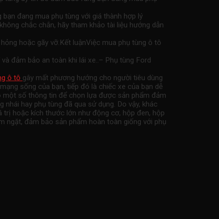
g bạn đang mua phụ tùng với giá thành hợp lý
không chắc chắn, hãy tham khảo tài liệu hướng dẫn
hư hỏng hoặc gãy vỡ.Kết luậnViệc mua phụ tùng ô tô
và đảm bảo an toàn khi lái xe..– Phụ tùng Ford
ng ô tô
gây mất phương hướng cho người tiêu dùng
 mạng sống của bạn, tiếp đó là chiếc xe của bạn dễ
hảo một số thông tin để chọn lựa được sản phẩm đảm
g nhái hay phụ tùng đã qua sử dụng. Do vậy, khác
 trị hoặc kích thước lớn như động cơ, hộp đen, hộp
iêm ngặt, đảm bảo sản phẩm hoàn toàn giống với phụ