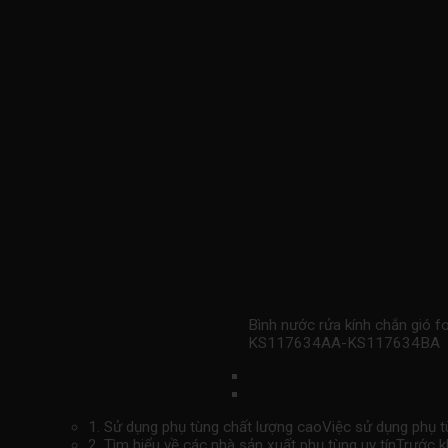
Bình nước rửa kính chắn gió 
KS117634AA-KS117634BA
1. Sử dụng phụ tùng chất lượng caoViệc sử dụng phụ tù
2. Tìm hiểu về các nhà sản xuất phụ tùng uy tínTrước 