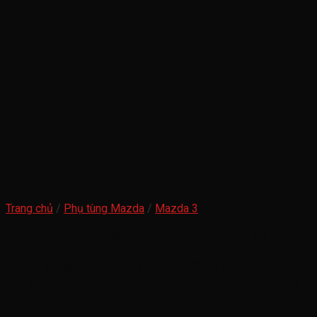
Trang chủ
/
Phụ tùng Mazda
/
Mazda 3
Bơm chân không mazda 3 2015-2019
Bơm chân không mazda 3 2015-
2019(bơm chân không hộp số mazda 3-
PE0718G00A)