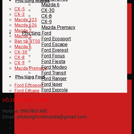
Phụ tùng Mazda
Mazda 6
CX-5
CX-30
CX-3
CX-8
Mazda 323
CX-9
Mazda 626
Mazda Premacy
Mazda 2
Phụ tùng Ford
Mazda 3
Ford Ecosport
Bán tải BT50
Ford Escape
Mazda 6
Ford Everest
CX-30
Ford Focus
CX-8
Ford Fiesta
CX-9
Ford Modeo
Mazda Premacy
Ford Transit
Phụ tùng Ford
Ford Ranger
Ford laser
Ford Ecosport
Ford Exprole
Ford Escape
Ford Everest
HỖ TRỢ TRỰC TUYẾN
Ford Focus
Ford Fiesta
Hotline: 0967851443
Ford Modeo
Email: phutungfordmazda@gmail.com
Ford Transit
Ford Ranger
Ford laser
Ford Exprole