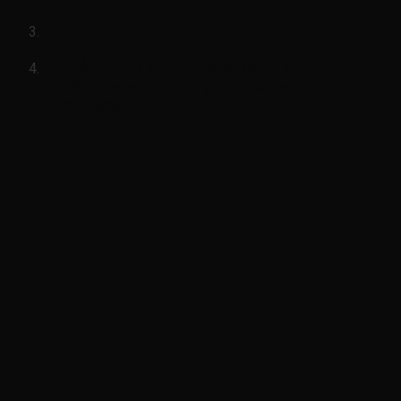
xe từ 2015-2019
hình ảnh
Bơm chân không mazda 3 2015-
2019(bơm chân không hộp số mazda 3-
PE0718G00A)