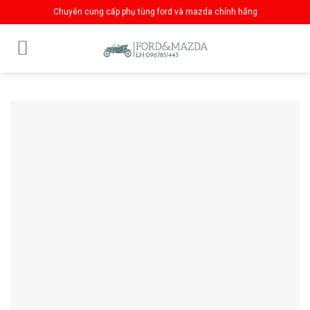
Skip
Chuyên cung cấp phụ tùng ford và mazda chính hãng
to
content