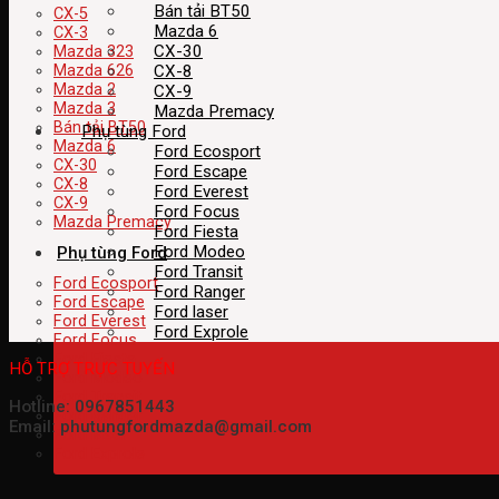
Bán tải BT50
CX-5
Mazda 6
CX-3
CX-30
Mazda 323
CX-8
Mazda 626
Mazda 2
CX-9
Mazda 3
Mazda Premacy
Bán tải BT50
Phụ tùng Ford
Mazda 6
Ford Ecosport
CX-30
Ford Escape
CX-8
Ford Everest
CX-9
Ford Focus
Mazda Premacy
Ford Fiesta
Ford Modeo
Phụ tùng Ford
Ford Transit
Ford Ecosport
Ford Ranger
Ford Escape
Ford laser
Ford Everest
Ford Exprole
Ford Focus
Ford Fiesta
HỖ TRỢ TRỰC TUYẾN
Ford Modeo
Ford Transit
Hotline: 0967851443
Ford Ranger
Email: phutungfordmazda@gmail.com
Ford laser
Ford Exprole