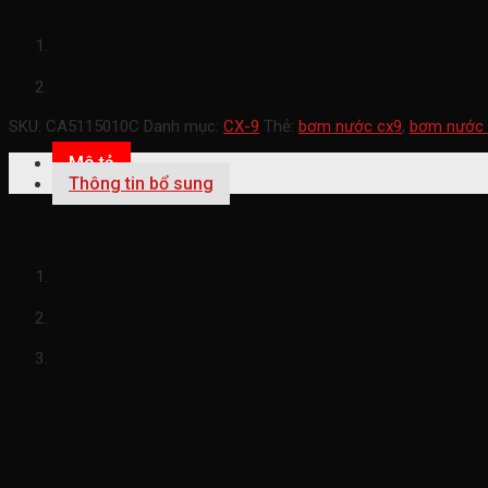
mã sản phẩm
CA5115010C
áp dụng xe cx9
SKU:
CA5115010C
Danh mục:
CX-9
Thẻ:
bơm nước cx9
,
bơm nước 
Mô tả
Thông tin bổ sung
bơm nước mazda cx9 -CA5115010C
mã sản phẩm
CA5115010C
áp dụng xe cx9
hình ảnh sản phẩm
bơm nước mazda cx9