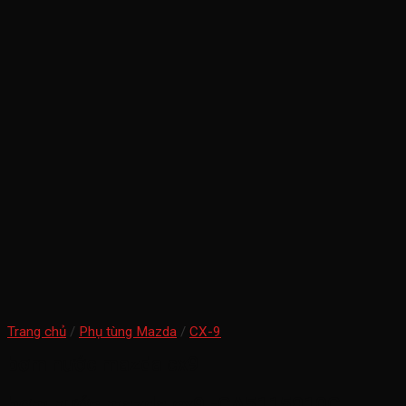
Trang chủ
/
Phụ tùng Mazda
/
CX-9
bơm nước mazda cx9
bơm nước mazda cx9 -CA5115010C