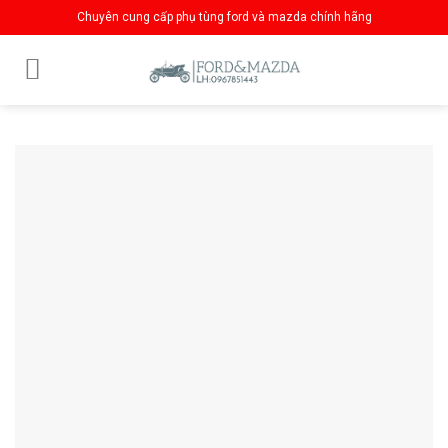
Skip
Chuyên cung cấp phụ tùng ford và mazda chính hãng
to
content