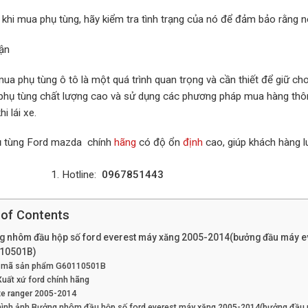
 khi mua phụ tùng, hãy kiểm tra tình trạng của nó để đảm bảo rằng 
uận
ua phụ tùng ô tô là một quá trình quan trọng và cần thiết để giữ ch
phụ tùng chất lượng cao và sử dụng các phương pháp mua hàng thông
hi lái xe.
ụ tùng Ford mazda chính
hãng
có độ ổn
định
cao, giúp khách hàng l
Hotline:
0967851443
 of Contents
g nhôm đầu hộp số ford everest máy xăng 2005-2014(bưởng đầu máy e
10501B)
mã sản phẩm G60110501B
Xuất xứ ford chính hãng
xe ranger 2005-2014
hình ảnh Bưởng nhôm đầu hộp số ford everest máy xăng 2005-2014(bưởng đầu 