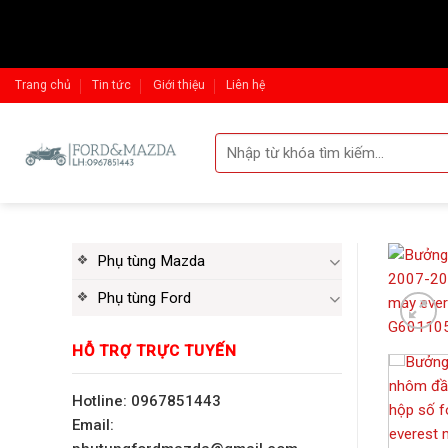
Skip
Trang chủ
Tin tức
Giới thiệu
Liên hệ
to
content
Tìm
kiếm:
Phụ tùng Mazda
Phụ tùng Ford
HỖ TRỢ TRỰC TUYẾN
Hotline: 0967851443
Email: