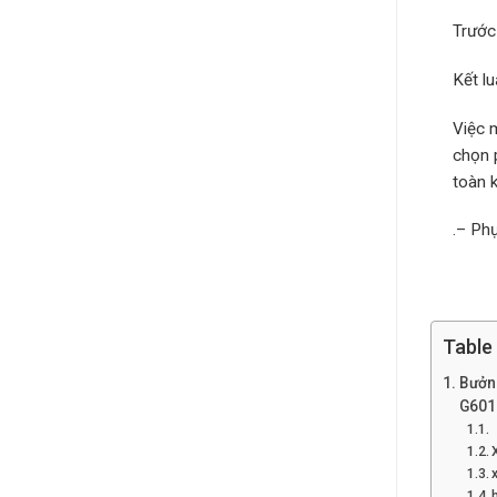
Trước
Kết l
Việc m
chọn 
toàn k
.– Ph
Table
Bưởn
G601