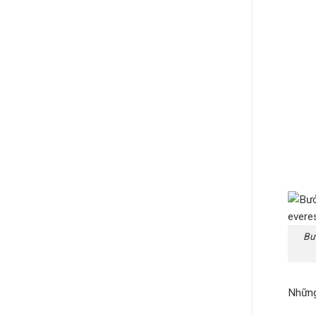
Bư
Những