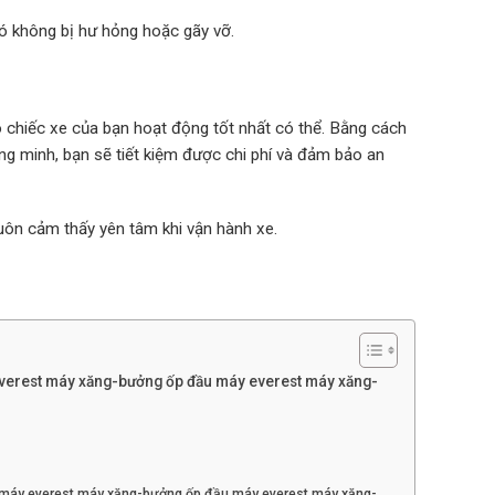
nó không bị hư hỏng hoặc gãy vỡ.
o chiếc xe của bạn hoạt động tốt nhất có thể. Bằng cách
 minh, bạn sẽ tiết kiệm được chi phí và đảm bảo an
uôn cảm thấy yên tâm khi vận hành xe.
verest máy xăng-bưởng ốp đầu máy everest máy xăng-
máy everest máy xăng-bưởng ốp đầu máy everest máy xăng-