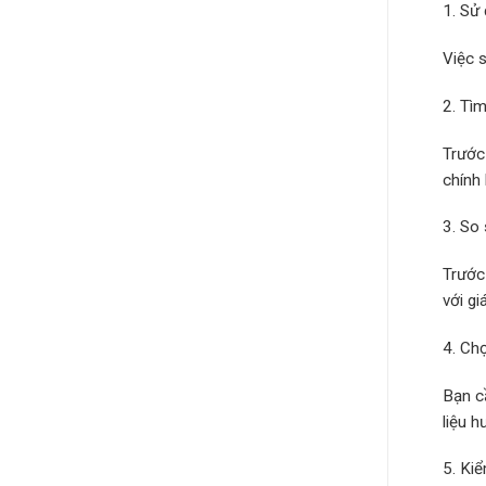
1. Sử
Việc s
2. Tìm
Trước
chính
3. So 
Trước
với gi
4. Ch
Bạn c
liệu h
5. Kiể