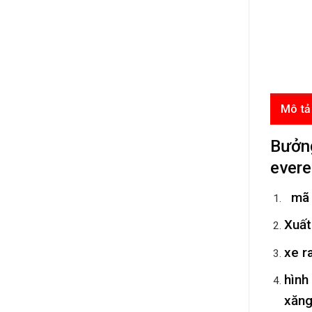
Mô tả
Bưởn
ever
mã 
Xuất
xe r
hình
xăng