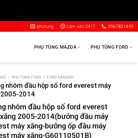
phutung
Làm việc 24/7
0967851443
PHỤ TÙNG MAZDA
PHỤ TÙNG FORD
CHỦ
/
PHỤ TÙNG FORD
/
FORD RANGER
g nhôm đầu hộp số ford everest máy
 2005-2014
g nhôm đầu hộp số ford everest
xăng 2005-2014(bưởng đầu máy
est máy xăng-bưởng ốp đầu máy
est máy xăng-G60110501B)