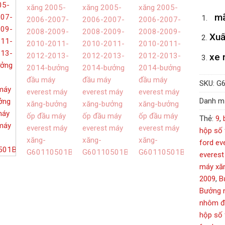
mã
Xuấ
xe 
SKU:
G6
Danh m
Thẻ:
9
,
hộp số 
ford ev
everest
máy xă
2009
,
B
Bưởng 
nhôm đầ
hộp số 