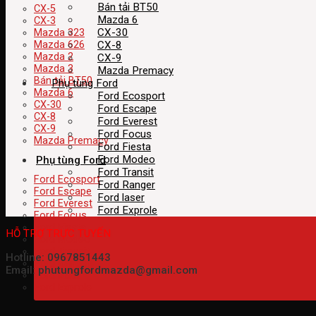
Bán tải BT50
CX-5
Mazda 6
CX-3
CX-30
Mazda 323
CX-8
Mazda 626
Mazda 2
CX-9
Mazda 3
Mazda Premacy
Bán tải BT50
Phụ tùng Ford
Mazda 6
Ford Ecosport
CX-30
Ford Escape
CX-8
Ford Everest
CX-9
Ford Focus
Mazda Premacy
Ford Fiesta
Ford Modeo
Phụ tùng Ford
Ford Transit
Ford Ecosport
Ford Ranger
Ford Escape
Ford laser
Ford Everest
Ford Exprole
Ford Focus
Ford Fiesta
HỖ TRỢ TRỰC TUYẾN
Ford Modeo
Ford Transit
Hotline: 0967851443
Ford Ranger
Email: phutungfordmazda@gmail.com
Ford laser
Ford Exprole