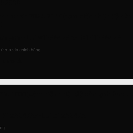
24-2030
rd transit 2024-2030(cảm biến nhiệt độ dàn 
)
LC1912A647AA-LC1Z12A647A
sản phẩmn
xứ mazda chính hãng
ord mazda
 2024-2030(cảm biến nhiệt độ dàn lạnh ford
1912A647AA-LC1Z12A647A
ãng