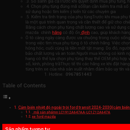
.3. So sánh giá cảTrước khi quyết định mua phụ tùng, 
.4. Chọn phụ tùng đúng mã sốBạn cần kiểm tra mã số p
sử dụng hoặc tìm kiếm ý kiến ​​từ các chuyên gia
.5. Kiểm tra tình trạng của phụ tùngTrước khi mua phụ
là một quá trình quan trọng và cần thiết để giữ cho ch
Bằng cách chọn phụ tùng chất lượng cao và sử dụng cá
mazda chính
hãng
có độ ổn
định
cao, giúp khách hàng
Ô tô càng ngày càng được ưa chuộng trong cuộc sống đồ
trong việc tìm mua phụ tùng ô tô chính hãng. Việc chọ
hỏng hóc, cuối cùng là tiền mất tật mang. Do đó, ngư
bảo chất lượng và an toàn.Người mua không có kinh ng
hang có thể lựa chọn phụ tùng thay thế OEM phù hợp vớ
số, kính, phông trầThực tế thì các hãng xe khi đặt h
tùng trên xe của nhà sản xuất nhằm đảm bảo uy tín và
Hotline:
0967851443
Table of Contents
Cảm biến nhiệt độ ngoài trời ford transit 2024-2030(cảm bi
mã sản phẩmn LC1912A647AA-LC1Z12A647A
xe ford mazda
Sản phẩm tương tự