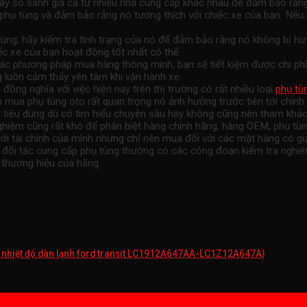
hãy so sánh giá cả từ nhiều nhà cung cấp khác nhau để đảm bảo rằn
hụ tùng và đảm bảo rằng nó tương thích với chiếc xe của bạn. Nếu 
 tùng, hãy kiểm tra tình trạng của nó để đảm bảo rằng nó không bị 
iếc xe của bạn hoạt động tốt nhất có thể.
c phương pháp mua hàng thông minh, bạn sẽ tiết kiệm được chi phí 
 luôn cảm thấy yên tâm khi vận hành xe.
ng nghĩa với việc hiện nay trên thị trường có rất nhiều loại
phụ tù
n mua phụ tùng oto rất quan trọng nó ảnh hưởng trước tiên tới chính
ời tiêu dùng dù có tìm hiểu chuyên sâu hay không cũng nên tham k
hiệm cũng rất khó để phân biệt hàng chính hãng, hàng OEM, phụ tùn
i tài chính của mình nhưng chỉ nên mua đối với các mặt hàng có giá
àng đối tác cung cấp phụ tùng thường có các công đoạn kiểm tra ngh
 thương hiệu của hãng.
ến nhiệt độ dàn lạnh ford transit LC1912A647AA-LC1Z12A647A)