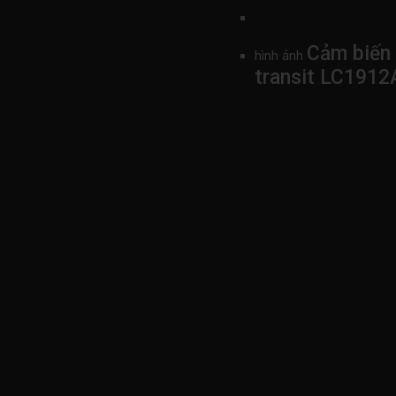
xe ford mazda
Cảm biến 
hình ảnh
transit LC191