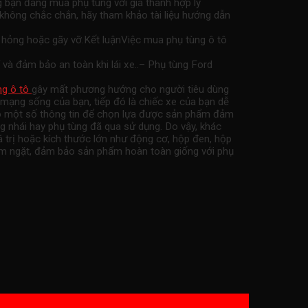
g bạn đang mua phụ tùng với giá thành hợp lý
không chắc chắn, hãy tham khảo tài liệu hướng dẫn
hư hỏng hoặc gãy vỡ.Kết luậnViệc mua phụ tùng ô tô
và đảm bảo an toàn khi lái xe..– Phụ tùng Ford
ng ô tô
gây mất phương hướng cho người tiêu dùng
 mạng sống của bạn, tiếp đó là chiếc xe của bạn dễ
hảo một số thông tin để chọn lựa được sản phẩm đảm
g nhái hay phụ tùng đã qua sử dụng. Do vậy, khác
 trị hoặc kích thước lớn như động cơ, hộp đen, hộp
iêm ngặt, đảm bảo sản phẩm hoàn toàn giống với phụ