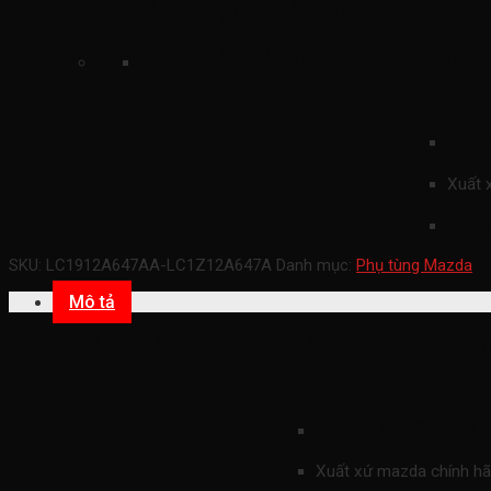
Cảm biến nhiệt độ ngoài trời ford transit 20
Cảm biến nhiệt độ ngoài trời fo
LC1912A647AA-LC1Z12A647A
mã 
Xuất 
xe f
SKU:
LC1912A647AA-LC1Z12A647A
Danh mục:
Phụ tùng Mazda
Mô tả
Cảm biến nhiệt độ ngoài trời ford transit
LC1Z12A647A)
LC
mã sản phẩmn
Xuất xứ mazda chính h