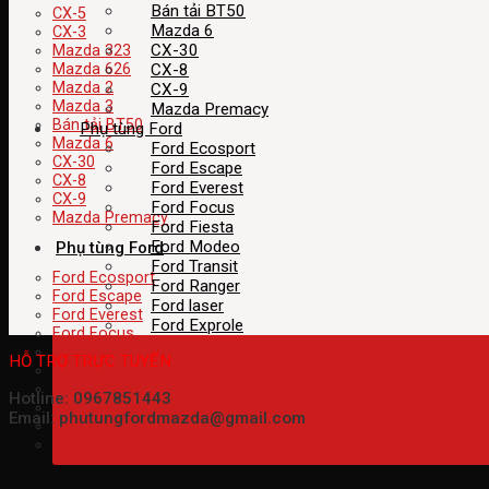
Bán tải BT50
CX-5
Mazda 6
CX-3
CX-30
Mazda 323
CX-8
Mazda 626
Mazda 2
CX-9
Mazda 3
Mazda Premacy
Bán tải BT50
Phụ tùng Ford
Mazda 6
Ford Ecosport
CX-30
Ford Escape
CX-8
Ford Everest
CX-9
Ford Focus
Mazda Premacy
Ford Fiesta
Ford Modeo
Phụ tùng Ford
Ford Transit
Ford Ecosport
Ford Ranger
Ford Escape
Ford laser
Ford Everest
Ford Exprole
Ford Focus
Ford Fiesta
HỖ TRỢ TRỰC TUYẾN
Ford Modeo
Ford Transit
Hotline: 0967851443
Ford Ranger
Email: phutungfordmazda@gmail.com
Ford laser
Ford Exprole