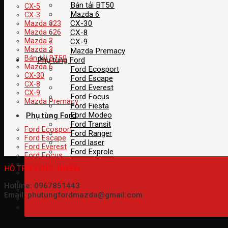
Bán tải BT50
CX-5
Mazda 6
CX-3
CX-30
Mazda 323
CX-8
Mazda 626
Mazda 2
CX-9
Mazda 3
Mazda Premacy
Bán tải BT50
Phụ tùng Ford
Mazda 6
Ford Ecosport
CX-30
Ford Escape
CX-8
Ford Everest
CX-9
Ford Focus
Mazda Premacy
Ford Fiesta
Ford Modeo
Phụ tùng Ford
Ford Transit
Ford Ecosport
Ford Ranger
Ford Escape
Ford laser
Ford Everest
Ford Exprole
Ford Focus
Ford Fiesta
HỖ TRỢ TRỰC TUYẾN
Ford Modeo
Ford Transit
Hotline: 0967851443
Ford Ranger
Email: phutungfordmazda@gmail.com
Ford laser
Ford Exprole