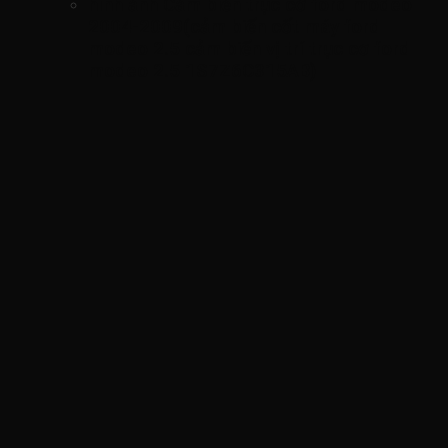
hình ảnh
Cảm biến trục cơ ford modeo
2004-2009(cảm biến cốt máy ford
modeo 2.5 cảm biến vị trí trục cơ ford
modeo 2.5 1S7Z6C315AB)