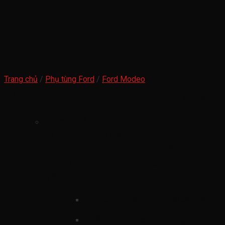
Trang chủ
/
Phụ tùng Ford
/
Ford Modeo
Cảm biến trục cơ ford modeo 2004-2009
Cảm biến trục cơ ford modeo
2004-2009(cảm biến cốt máy
ford modeo 2.5 cảm biến vị trí
trục cơ ford modeo 2.5
1S7Z6C315AB)
mã sản phẩm
1S7Z6C315AB
Xuất xứ ford chính hãng