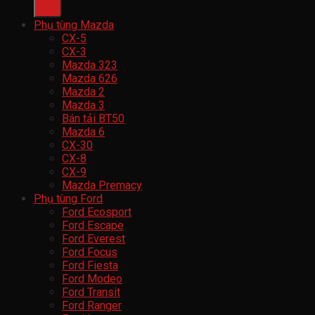
Phụ tùng Mazda
CX-5
CX-3
Mazda 323
Mazda 626
Mazda 2
Mazda 3
Bán tải BT50
Mazda 6
CX-30
CX-8
CX-9
Mazda Premacy
Phụ tùng Ford
Ford Ecosport
Ford Escape
Ford Everest
Ford Focus
Ford Fiesta
Ford Modeo
Ford Transit
Ford Ranger