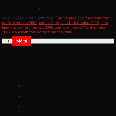
xe ford ford modeo
SKU:
1S7Z6C315AB
Danh mục:
Ford Modeo
Thẻ:
cảm biến trục
cơ ford modeo 2004
,
cảm biến trục cơ ford modeo 2005
,
cảm
biến trục cơ ford modeo 2006
,
cảm biến trục cơ ford modeo
2007
,
Cảm biến trục cơ ford modeo 2008
Mô tả
Cảm biến trục cơ ford modeo 2004-
2009(cảm biến cốt máy ford modeo 2.5
cảm biến vị trí trục cơ ford modeo 2.5
1S7Z6C315AB)
mã sản phẩm
1S7Z6C315AB
Xuất xứ ford chính hãng
xe ford ford modeo