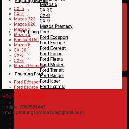
Phụ tùng Mazda
Mazda 6
CX-5
CX-30
CX-3
CX-8
Mazda 323
CX-9
Mazda 626
Mazda Premacy
Mazda 2
Phụ tùng Ford
Mazda 3
Ford Ecosport
Bán tải BT50
Ford Escape
Mazda 6
Ford Everest
CX-30
Ford Focus
CX-8
Ford Fiesta
CX-9
Ford Modeo
Mazda Premacy
Ford Transit
Phụ tùng Ford
Ford Ranger
Ford laser
Ford Ecosport
Ford Exprole
Ford Escape
Ford Everest
HỖ TRỢ TRỰC TUYẾN
Ford Focus
Ford Fiesta
Hotline: 0967851443
Ford Modeo
Email: phutungfordmazda@gmail.com
Ford Transit
Ford Ranger
Ford laser
Ford Exprole