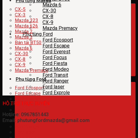
Phụ tùng Mazda
Mazda 6
CX-5
CX-30
CX-3
CX-8
Mazda 323
CX-9
Mazda 626
Mazda Premacy
Mazda 2
Phụ tùng Ford
Mazda 3
Ford Ecosport
Bán tải BT50
Ford Escape
Mazda 6
Ford Everest
CX-30
Ford Focus
CX-8
Ford Fiesta
CX-9
Ford Modeo
Mazda Premacy
Ford Transit
Phụ tùng Ford
Ford Ranger
Ford laser
Ford Ecosport
Ford Exprole
Ford Escape
Ford Everest
HỖ TRỢ TRỰC TUYẾN
Ford Focus
Ford Fiesta
Hotline: 0967851443
Ford Modeo
Email: phutungfordmazda@gmail.com
Ford Transit
Ford Ranger
Ford laser
Ford Exprole