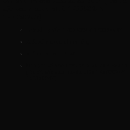
Cản sau mazda bt50 2020-2024 ( Ba đờ
xốc sau mazda bt50 1K005024Y-
1K035024Y)
mã sản phẩm
1K005024Y-1K035024Y
Xuất xứ mazda chính hãng
xe ford mazda BT50
hình ảnh
Cản sau mazda bt50 2020-2024
( Ba đờ xốc sau mazda bt50 1K005024Y-
1K035024Y)