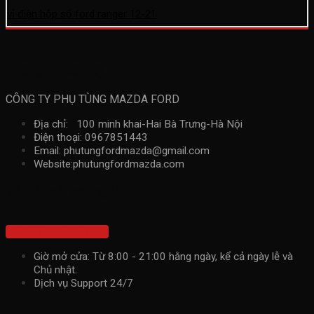
vỉ điện hộp số ford ranger 12-21
Thông tin liên hệ
CÔNG TY PHỤ TÙNG MAZDA FORD
Địa chỉ: 100 minh khai-Hai Bà Trưng-Hà Nội
Điện thoại: 0967851443
Email: phutungfordmazda@gmail.com
Website:phutungfordmazda.com
Kết nối với chúng tôi
Hotline: 0967851443
Giờ mở cửa: Từ 8:00 - 21:00 hằng ngày, kể cả ngày lễ và
Chủ nhật.
Dịch vụ Support 24/7