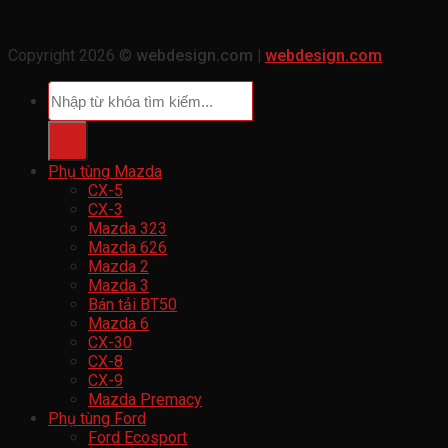
Copyright 2026 ©
webdesign.com |
webdesign.com
Tìm
kiếm:
Phụ tùng Mazda
CX-5
CX-3
Mazda 323
Mazda 626
Mazda 2
Mazda 3
Bán tải BT50
Mazda 6
CX-30
CX-8
CX-9
Mazda Premacy
Phụ tùng Ford
Ford Ecosport