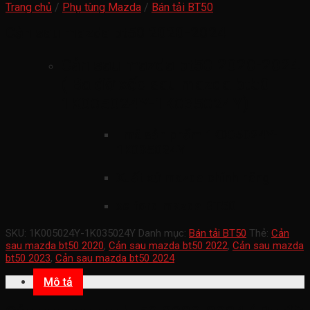
Trang chủ
/
Phụ tùng Mazda
/
Bán tải BT50
Cản sau mazda bt50 2020-2024
Cản sau mazda bt50 2020-2024
( Ba đờ xốc sau mazda bt50
1K005024Y-1K035024Y)
mã sản phẩm
1K005024Y-
1K035024Y
Xuất xứ mazda chính hãng
xe ford mazda BT50
SKU:
1K005024Y-1K035024Y
Danh mục:
Bán tải BT50
Thẻ:
Cản
sau mazda bt50 2020
,
Cản sau mazda bt50 2022
,
Cản sau mazda
bt50 2023
,
Cản sau mazda bt50 2024
Mô tả