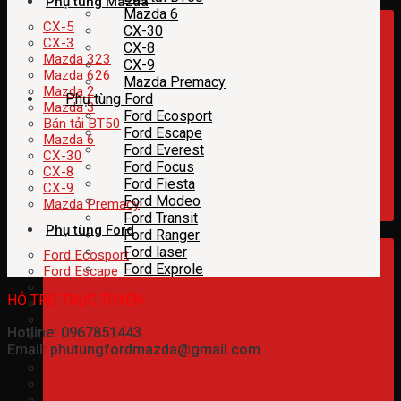
Phụ tùng Mazda
Mazda 6
CX-5
CX-30
CX-3
CX-8
Mazda 323
CX-9
Mazda 626
Mazda Premacy
Mazda 2
Phụ tùng Ford
Mazda 3
Ford Ecosport
Bán tải BT50
Ford Escape
Mazda 6
Ford Everest
CX-30
Ford Focus
CX-8
Ford Fiesta
CX-9
Ford Modeo
Mazda Premacy
Ford Transit
Phụ tùng Ford
Ford Ranger
Ford laser
Ford Ecosport
Ford Exprole
Ford Escape
Ford Everest
HỖ TRỢ TRỰC TUYẾN
Ford Focus
Ford Fiesta
Hotline: 0967851443
Ford Modeo
Email: phutungfordmazda@gmail.com
Ford Transit
Ford Ranger
Ford laser
Ford Exprole