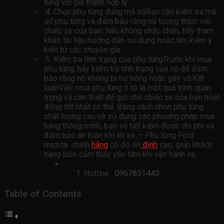
tùng với giá thành hợp lý
.4. Chọn phụ tùng đúng mã sốBạn cần kiểm tra mã
số phụ tùng và đảm bảo rằng nó tương thích với
chiếc xe của bạn. Nếu không chắc chắn, hãy tham
khảo tài liệu hướng dẫn sử dụng hoặc tìm kiếm ý
kiến ​​từ các chuyên gia
.5. Kiểm tra tình trạng của phụ tùngTrước khi mua
phụ tùng, hãy kiểm tra tình trạng của nó để đảm
bảo rằng nó không bị hư hỏng hoặc gãy vỡ.Kết
luậnViệc mua phụ tùng ô tô là một quá trình quan
trọng và cần thiết để giữ cho chiếc xe của bạn hoạt
động tốt nhất có thể. Bằng cách chọn phụ tùng
chất lượng cao và sử dụng các phương pháp mua
hàng thông minh, bạn sẽ tiết kiệm được chi phí và
đảm bảo an toàn khi lái xe..– Phụ tùng Ford
mazda chính
hãng
có độ ổn
định
cao, giúp khách
hàng luôn cảm thấy yên tâm khi vận hành xe.
Hotline:
0967851443
Table of Contents