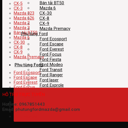
Bán tải BT50
CX-5
Mazda 6
CX-3
CX-30
Mazda 323
CX-8
Mazda 626
Mazda 2
CX-9
Mazda 3
Mazda Premacy
Bán tải BT50
Phụ tùng Ford
Mazda 6
Ford Ecosport
CX-30
Ford Escape
CX-8
Ford Everest
CX-9
Ford Focus
Mazda Premacy
Ford Fiesta
Ford Modeo
Phụ tùng Ford
Ford Transit
Ford Ecosport
Ford Ranger
Ford Escape
Ford laser
Ford Everest
Ford Exprole
Ford Focus
Ford Fiesta
HỖ TRỢ TRỰC TUYẾN
Ford Modeo
Ford Transit
Hotline: 0967851443
Ford Ranger
Email: phutungfordmazda@gmail.com
Ford laser
Ford Exprole