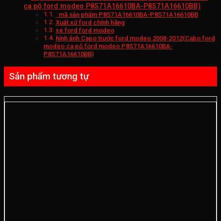
ca pô ford modeo P8S71A16610BA-P8S71A16610BB)
mã sản phẩm P8S71A16610BA-P8S71A16610BB
Xuất xứ ford chính hãng
xe ford ford modeo
hình ảnh Capo trước ford modeo 2008-2012(Cabo ford
modeo ca pô ford modeo P8S71A16610BA-
P8S71A16610BB)
Sản phẩm tương tự