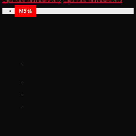
Capo trước ford modeo 2012
,
Capo trước ford modeo 2013
Mô tả
Capo trước ford modeo 2008-
2012(Cabo ford modeo ca pô ford
modeo P8S71A16610BA-
P8S71A16610BB)
mã sản phẩm
P8S71A16610BA-
P8S71A16610BB
Xuất xứ ford chính hãng
xe ford ford modeo
hình ảnh
Capo trước ford modeo 2008-
2012(Cabo ford modeo ca pô ford
modeo P8S71A16610BA-
P8S71A16610BB)