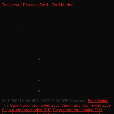
Trang chủ
/
Phụ tùng Ford
/
Ford Modeo
Capo trước ford modeo 2008-2012
Capo trước ford modeo 2008-
2012(Cabo ford modeo ca pô
ford modeo P8S71A16610BA-
P8S71A16610BB)
mã sản phẩm
P8S71A16610BA-
P8S71A16610BB
Xuất xứ ford chính hãng
xe ford ford modeo
SKU:
P8S71A16610BA-P8S71A16610BB
Danh mục:
Ford Modeo
Thẻ:
Capo trước ford modeo 2008
,
Capo trước ford modeo 2009
,
Capo trước ford modeo 2010
,
Capo trước ford modeo 2011
,