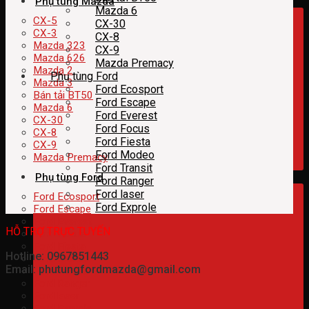
Phụ tùng Mazda
Mazda 6
CX-5
CX-30
CX-3
CX-8
Mazda 323
CX-9
Mazda 626
Mazda Premacy
Mazda 2
Phụ tùng Ford
Mazda 3
Ford Ecosport
Bán tải BT50
Ford Escape
Mazda 6
Ford Everest
CX-30
Ford Focus
CX-8
Ford Fiesta
CX-9
Ford Modeo
Mazda Premacy
Ford Transit
Phụ tùng Ford
Ford Ranger
Ford laser
Ford Ecosport
Ford Exprole
Ford Escape
Ford Everest
HỖ TRỢ TRỰC TUYẾN
Ford Focus
Ford Fiesta
Hotline: 0967851443
Ford Modeo
Email: phutungfordmazda@gmail.com
Ford Transit
Ford Ranger
Ford laser
Ford Exprole