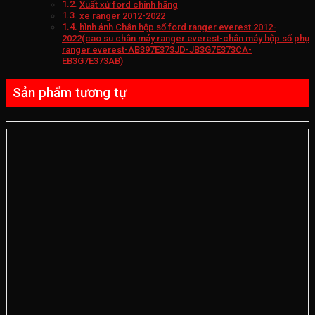
Xuất xứ ford chính hãng
xe ranger 2012-2022
hình ảnh Chân hộp số ford ranger everest 2012-
2022(cao su chân máy ranger everest-chân máy hộp số phụ
ranger everest-AB397E373JD-JB3G7E373CA-
EB3G7E373AB)
Sản phẩm tương tự