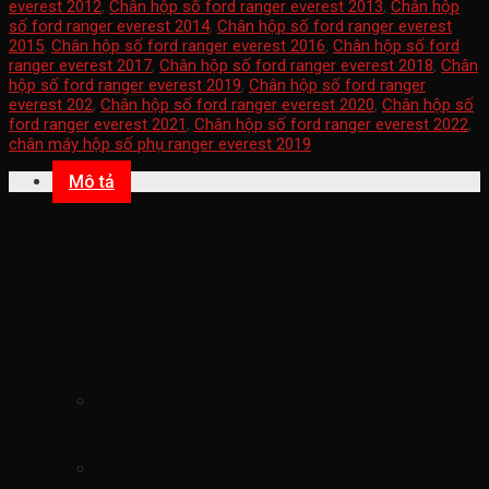
everest 2012
,
Chân hộp số ford ranger everest 2013
,
Chân hộp
số ford ranger everest 2014
,
Chân hộp số ford ranger everest
2015
,
Chân hộp số ford ranger everest 2016
,
Chân hộp số ford
ranger everest 2017
,
Chân hộp số ford ranger everest 2018
,
Chân
hộp số ford ranger everest 2019
,
Chân hộp số ford ranger
everest 202
,
Chân hộp số ford ranger everest 2020
,
Chân hộp số
ford ranger everest 2021
,
Chân hộp số ford ranger everest 2022
,
chân máy hộp số phụ ranger everest 2019
Mô tả
Chân hộp số ford ranger everest 2012-
2022(cao su chân máy ranger everest-
chân máy hộp số phụ ranger everest-
AB397E373JD-JB3G7E373CA-
EB3G7E373AB) 2 cầu 4WD
mã sản phẩm
AB397E373JD-
JB3G7E373CA-EB3G7E373AB
Xuất xứ ford chính hãng