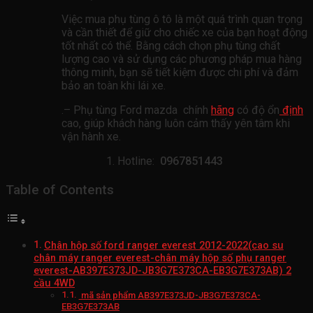
Việc mua phụ tùng ô tô là một quá trình quan trọng
và cần thiết để giữ cho chiếc xe của bạn hoạt động
tốt nhất có thể. Bằng cách chọn phụ tùng chất
lượng cao và sử dụng các phương pháp mua hàng
thông minh, bạn sẽ tiết kiệm được chi phí và đảm
bảo an toàn khi lái xe.
.– Phụ tùng Ford mazda chính
hãng
có độ ổn
định
cao, giúp khách hàng luôn cảm thấy yên tâm khi
vận hành xe.
Hotline:
0967851443
Table of Contents
Chân hộp số ford ranger everest 2012-2022(cao su
chân máy ranger everest-chân máy hộp số phụ ranger
everest-AB397E373JD-JB3G7E373CA-EB3G7E373AB) 2
cầu 4WD
mã sản phẩm AB397E373JD-JB3G7E373CA-
EB3G7E373AB