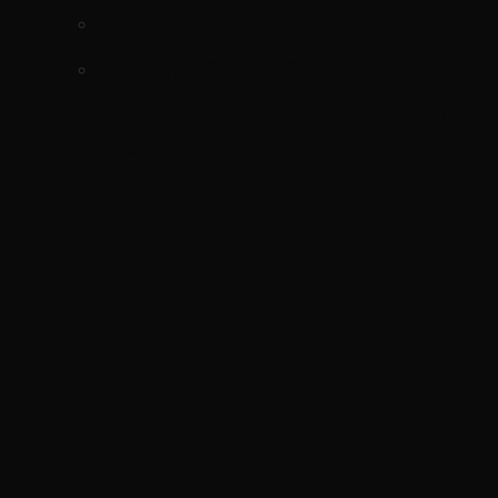
xe ranger 2012-2022
hình ảnh
Chân hộp số ford ranger
everest 2012-2022(cao su chân máy
ranger everest-chân máy hộp số phụ
ranger everest-AB397E373JD-
JB3G7E373CA-EB3G7E373AB)