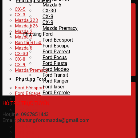
Phụ tùng Mazda
Mazda 6
CX-5
CX-30
CX-3
CX-8
Mazda 323
CX-9
Mazda 626
Mazda Premacy
Mazda 2
Phụ tùng Ford
Mazda 3
Ford Ecosport
Bán tải BT50
Ford Escape
Mazda 6
Ford Everest
CX-30
Ford Focus
CX-8
Ford Fiesta
CX-9
Ford Modeo
Mazda Premacy
Ford Transit
Phụ tùng Ford
Ford Ranger
Ford laser
Ford Ecosport
Ford Exprole
Ford Escape
Ford Everest
HỖ TRỢ TRỰC TUYẾN
Ford Focus
Ford Fiesta
Hotline: 0967851443
Ford Modeo
Email: phutungfordmazda@gmail.com
Ford Transit
Ford Ranger
Ford laser
Ford Exprole