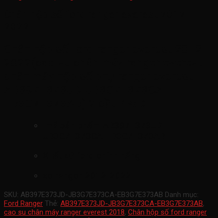
Chân hộp số ford ranger everest 2012-
2022
Chân hộp số ford ranger everest 2012-
2022(cao su chân máy ranger everest-
chân máy hộp số phụ ranger everest-
AB397E373JD-JB3G7E373CA-
EB3G7E373AB) 2 cầu 4WD
mã sản phẩm
AB397E373JD-
JB3G7E373CA-EB3G7E373AB
Xuất xứ ford chính hãng
xe ranger 2012-2022
SKU:
AB397E373JD-JB3G7E373CA-EB3G7E373AB
Danh mục:
Ford Ranger
Thẻ:
AB397E373JD-JB3G7E373CA-EB3G7E373AB
,
cao su chân máy ranger everest 2018
,
Chân hộp số ford ranger