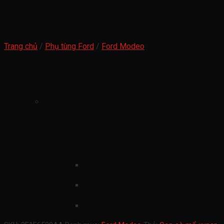
Trang chủ
/
Phụ tùng Ford
/
Ford Modeo
Con cò mổ xupap ford modeo 2004-2009
2.5
Con cò mổ xupap ford modeo
2004-2009 2.5(cò xupap modeo
2.5 cò supap ford modeo 2.5
3F1E6529AA)
mã sản phẩm
3F1E6529AA
Xuất xứ ford chính hãng
xe ford ford modeo