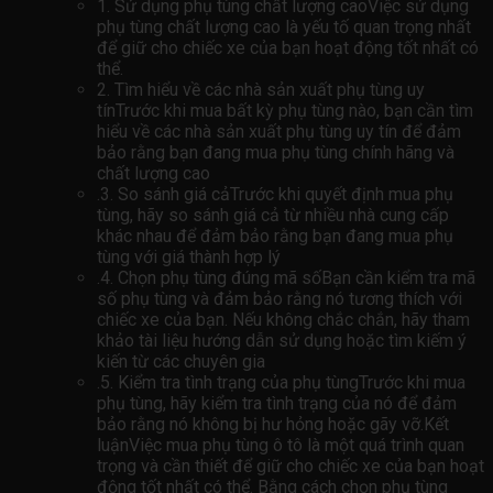
1. Sử dụng phụ tùng chất lượng caoViệc sử dụng
phụ tùng chất lượng cao là yếu tố quan trọng nhất
để giữ cho chiếc xe của bạn hoạt động tốt nhất có
thể.
2. Tìm hiểu về các nhà sản xuất phụ tùng uy
tínTrước khi mua bất kỳ phụ tùng nào, bạn cần tìm
hiểu về các nhà sản xuất phụ tùng uy tín để đảm
bảo rằng bạn đang mua phụ tùng chính hãng và
chất lượng cao
.3. So sánh giá cảTrước khi quyết định mua phụ
tùng, hãy so sánh giá cả từ nhiều nhà cung cấp
khác nhau để đảm bảo rằng bạn đang mua phụ
tùng với giá thành hợp lý
.4. Chọn phụ tùng đúng mã sốBạn cần kiểm tra mã
số phụ tùng và đảm bảo rằng nó tương thích với
chiếc xe của bạn. Nếu không chắc chắn, hãy tham
khảo tài liệu hướng dẫn sử dụng hoặc tìm kiếm ý
kiến ​​từ các chuyên gia
.5. Kiểm tra tình trạng của phụ tùngTrước khi mua
phụ tùng, hãy kiểm tra tình trạng của nó để đảm
bảo rằng nó không bị hư hỏng hoặc gãy vỡ.Kết
luậnViệc mua phụ tùng ô tô là một quá trình quan
trọng và cần thiết để giữ cho chiếc xe của bạn hoạt
động tốt nhất có thể. Bằng cách chọn phụ tùng