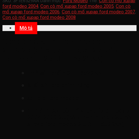
SKU:
3F1E6529AA
Danh mục:
Ford Modeo
Thẻ:
Con cò mổ xupap
ford modeo 2004
,
Con cò mổ xupap ford modeo 2005
,
Con cò
mổ xupap ford modeo 2006
,
Con cò mổ xupap ford modeo 2007
,
Con cò mổ xupap ford modeo 2008
Mô tả
Con cò mổ xupap ford modeo 2004-
2009 2.5(cò xupap modeo 2.5 cò supap
ford modeo 2.5 3F1E6529AA)
mã sản phẩm
3F1E6529AA
Xuất xứ ford chính hãng
xe ford ford modeo
hình ảnh
Con cò mổ xupap ford modeo
2004-2009 2.5(cò xupap modeo 2.5 cò
supap ford modeo 2.5 3F1E6529AA)