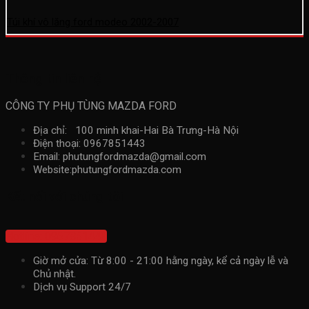
Túi khí vô lăng ford modeo 2002-2007
Thông tin liên hệ
CÔNG TY PHỤ TÙNG MAZDA FORD
Địa chỉ: 100 minh khai-Hai Bà Trưng-Hà Nội
Điện thoại: 0967851443
Email: phutungfordmazda@gmail.com
Website:phutungfordmazda.com
Kết nối với chúng tôi
Hotline: 0967851443
Giờ mở cửa: Từ 8:00 - 21:00 hằng ngày, kể cả ngày lễ và
Chủ nhật.
Dịch vụ Support 24/7