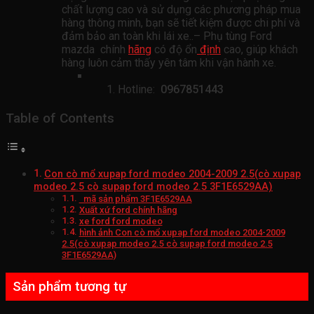
chất lượng cao và sử dụng các phương pháp mua
hàng thông minh, bạn sẽ tiết kiệm được chi phí và
đảm bảo an toàn khi lái xe..– Phụ tùng Ford
mazda chính
hãng
có độ ổn
định
cao, giúp khách
hàng luôn cảm thấy yên tâm khi vận hành xe.
Hotline:
0967851443
Table of Contents
Con cò mổ xupap ford modeo 2004-2009 2.5(cò xupap
modeo 2.5 cò supap ford modeo 2.5 3F1E6529AA)
mã sản phẩm 3F1E6529AA
Xuất xứ ford chính hãng
xe ford ford modeo
hình ảnh Con cò mổ xupap ford modeo 2004-2009
2.5(cò xupap modeo 2.5 cò supap ford modeo 2.5
3F1E6529AA)
Sản phẩm tương tự