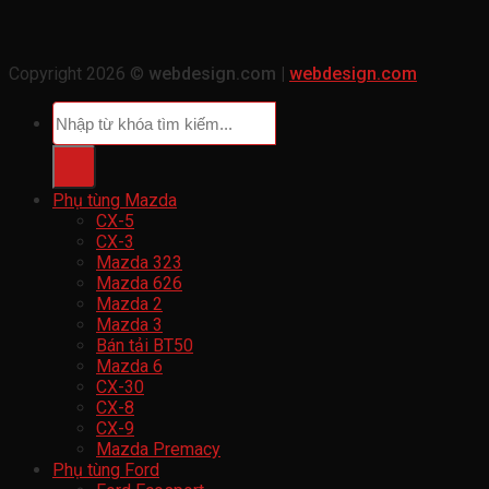
Copyright 2026 ©
webdesign.com |
webdesign.com
Tìm
kiếm:
Phụ tùng Mazda
CX-5
CX-3
Mazda 323
Mazda 626
Mazda 2
Mazda 3
Bán tải BT50
Mazda 6
CX-30
CX-8
CX-9
Mazda Premacy
Phụ tùng Ford