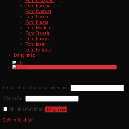
Ford Ecosport
Ford Escape
Ford Everest
Ford Focus
Ford Fiesta
Ford Modeo
Ford Transit
Ford Ranger
Ford laser
Ford Exprole
Đăng nhập
Đăng nhập
Tên tài khoản hoặc địa chỉ email
Mật khẩu
Ghi nhớ mật khẩu
Đăng nhập
Quên mật khẩu?