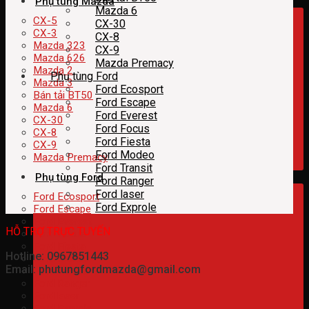
Phụ tùng Mazda
Mazda 6
CX-5
CX-30
CX-3
CX-8
Mazda 323
CX-9
Mazda 626
Mazda Premacy
Mazda 2
Phụ tùng Ford
Mazda 3
Ford Ecosport
Bán tải BT50
Ford Escape
Mazda 6
Ford Everest
CX-30
Ford Focus
CX-8
Ford Fiesta
CX-9
Ford Modeo
Mazda Premacy
Ford Transit
Phụ tùng Ford
Ford Ranger
Ford laser
Ford Ecosport
Ford Exprole
Ford Escape
Ford Everest
HỖ TRỢ TRỰC TUYẾN
Ford Focus
Ford Fiesta
Hotline: 0967851443
Ford Modeo
Email: phutungfordmazda@gmail.com
Ford Transit
Ford Ranger
Ford laser
Ford Exprole