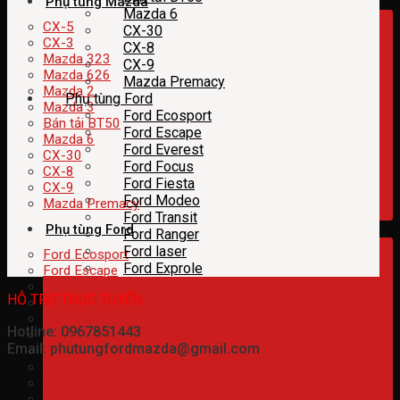
Phụ tùng Mazda
Mazda 6
CX-5
CX-30
CX-3
CX-8
Mazda 323
CX-9
Mazda 626
Mazda Premacy
Mazda 2
Phụ tùng Ford
Mazda 3
Ford Ecosport
Bán tải BT50
Ford Escape
Mazda 6
Ford Everest
CX-30
Ford Focus
CX-8
Ford Fiesta
CX-9
Ford Modeo
Mazda Premacy
Ford Transit
Phụ tùng Ford
Ford Ranger
Ford laser
Ford Ecosport
Ford Exprole
Ford Escape
Ford Everest
HỖ TRỢ TRỰC TUYẾN
Ford Focus
Ford Fiesta
Hotline: 0967851443
Ford Modeo
Email: phutungfordmazda@gmail.com
Ford Transit
Ford Ranger
Ford laser
Ford Exprole