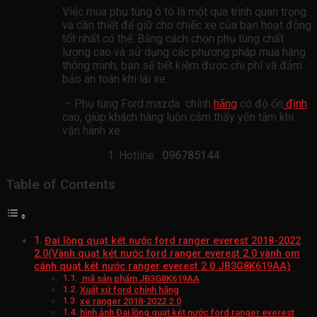
Việc mua phụ tùng ô tô là một quá trình quan trọng
và cần thiết để giữ cho chiếc xe của bạn hoạt động
tốt nhất có thể. Bằng cách chọn phụ tùng chất
lượng cao và sử dụng các phương pháp mua hàng
thông minh, bạn sẽ tiết kiệm được chi phí và đảm
bảo an toàn khi lái xe.
.– Phụ tùng Ford mazda chính
hãng
có độ ổn
định
cao, giúp khách hàng luôn cảm thấy yên tâm khi
vận hành xe.
Hotline:
096785144
Table of Contents
Đai lồng quạt két nước ford ranger everest 2018-2022
2.0(Vành quạt két nước ford ranger everest 2.0 vành om
cánh quạt két nước ranger everest 2.0 JB3G8K619AA)
mã sản phẩm JB3G8K619AA
Xuất xứ ford chính hãng
xe ranger 2018-2022 2.0
hình ảnh Đai lồng quạt két nước ford ranger everest