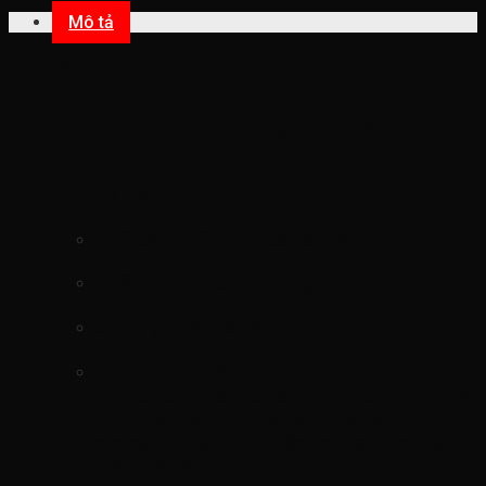
Mô tả
Đai lồng quạt két nước ford ranger
everest 2018-2022 2.0(Vành quạt két
nước ford ranger everest 2.0 vành om
cánh quạt két nước ranger everest 2.0
JB3G8K619AA
)
mã sản phẩm
JB3G8K619AA
Xuất xứ ford chính hãng
xe ranger 2018-2022 2.0
hình ảnh
Đai lồng quạt két nước ford
ranger everest 2018-2022 2.0(Vành quạt
két nước ford ranger everest 2.0 vành
om cánh quạt két nước ranger everest
2.0 JB3G8K619AA
)