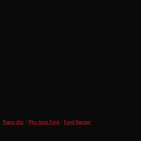
Trang chủ
/
Phụ tùng Ford
/
Ford Ranger
Đai lồng quạt két nước ford ranger everest