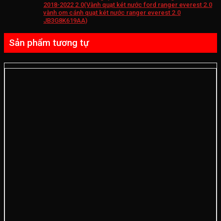
2018-2022 2.0(Vành quạt két nước ford ranger everest 2.0
vành om cánh quạt két nước ranger everest 2.0
JB3G8K619AA)
Sản phẩm tương tự