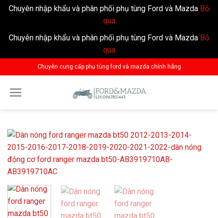
Chuyên nhập khẩu và phân phối phụ tùng Ford và Mazda
Bỏ
qua
Chuyên nhập khẩu và phân phối phụ tùng Ford và Mazda
Bỏ
qua
Skip
Chuyên cung cấp phụ tùng ford và mazda chính hãng
to
content