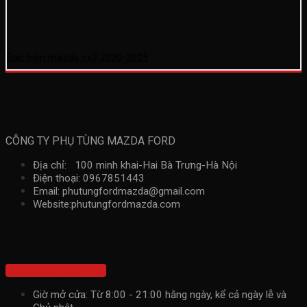
Bạc biên mazda cx3 2020-2025
Thông tin liên hệ
CÔNG TY PHỤ TÙNG MAZDA FORD
Địa chỉ: 100 minh khai-Hai Bà Trưng-Hà Nội
Điện thoại: 0967851443
Email: phutungfordmazda@gmail.com
Website:phutungfordmazda.com
Kết nối với chúng tôi
Hotline: 0967851443
Giờ mở cửa: Từ 8:00 - 21:00 hằng ngày, kể cả ngày lễ và