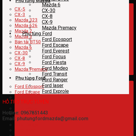
Phụ tùng Mazda
Mazda 6
CX-5
CX-30
CX-3
CX-8
Mazda 323
CX-9
Mazda 626
Mazda Premacy
Mazda 2
Phụ tùng Ford
Mazda 3
Ford Ecosport
Bán tải BT50
Ford Escape
Mazda 6
Ford Everest
CX-30
Ford Focus
CX-8
Ford Fiesta
CX-9
Ford Modeo
Mazda Premacy
Ford Transit
Phụ tùng Ford
Ford Ranger
Ford laser
Ford Ecosport
Ford Exprole
Ford Escape
Ford Everest
HỖ TRỢ TRỰC TUYẾN
Ford Focus
Ford Fiesta
Hotline: 0967851443
Ford Modeo
Email: phutungfordmazda@gmail.com
Ford Transit
Ford Ranger
Ford laser
Ford Exprole