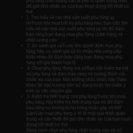
phụ tùng chất lượng cao là yếu tố quan trọng nhất
để giữ cho chiếc xe của bạn hoạt động tốt nhất có
thể.
2. Tìm hiểu về các nhà sản xuất phụ tùng uy
tínTrước khi mua bất kỳ phụ tùng nào, bạn cần tìm
hiểu về các nhà sản xuất phụ tùng uy tín để đảm
bảo rằng bạn đang mua phụ tùng chính hãng và
chất lượng cao
.3. So sánh giá cảTrước khi quyết định mua phụ
tùng, hãy so sánh giá cả từ nhiều nhà cung cấp
khác nhau để đảm bảo rằng bạn đang mua phụ
tùng với giá thành hợp lý
.4. Chọn phụ tùng đúng mã sốBạn cần kiểm tra mã
số phụ tùng và đảm bảo rằng nó tương thích với
chiếc xe của bạn. Nếu không chắc chắn, hãy tham
khảo tài liệu hướng dẫn sử dụng hoặc tìm kiếm ý
kiến ​​từ các chuyên gia
.5. Kiểm tra tình trạng của phụ tùngTrước khi mua
phụ tùng, hãy kiểm tra tình trạng của nó để đảm
bảo rằng nó không bị hư hỏng hoặc gãy vỡ.Kết
luậnViệc mua phụ tùng ô tô là một quá trình quan
trọng và cần thiết để giữ cho chiếc xe của bạn hoạt
động tốt nhất có thể.
Bằng cách chọn phụ tùng chất lượng cao và sử