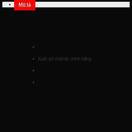
Mô tả
Dàn sưởi mazda cx3 2020-2025 (Giàn
sưởi điều hòa mazda cx3 giàn sưởi
mazda cx3 DD2F61A10 (4)
)
mã sản phẩmn
DD2F61A10
Xuất xứ mazda chính hãng
xe ford mazda CX3
hình ảnh
Dàn sưởi mazda cx3 2020-
2025 (Giàn sưởi điều hòa mazda cx3
giàn sưởi mazda cx3 DD2F61A10
(4)
)