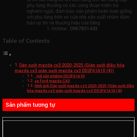
phụ tùng thường có các công đoạn kiểm tra
nghiêm ngặt, đảm bảo sản phẩm hoàn toàn giống
với phụ tùng trên xe của nhà sản xuất nhằm đảm
bảo uy tín và thương hiệu của hãng.
Hotline:
0967851443
Table of Contents
Dàn sưởi mazda cx3 2020-2025 (Giàn sưởi điều hòa
mazda cx3 giàn sưởi mazda cx3 DD2F61A10 (4))
mã sản phẩmn DD2F61A10
xe ford mazda CX3
hình ảnh Dàn sưởi mazda cx3 2020-2025 (Giàn sưởi điều
hòa mazda cx3 giàn sưởi mazda cx3 DD2F61A10 (4))
Sản phẩm tương tự