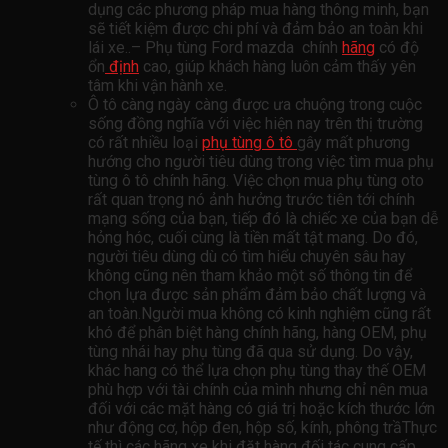
dụng các phương pháp mua hàng thông minh, bạn
sẽ tiết kiệm được chi phí và đảm bảo an toàn khi
lái xe..– Phụ tùng Ford mazda chính
hãng
có độ
ổn
định
cao, giúp khách hàng luôn cảm thấy yên
tâm khi vận hành xe.
Ô tô càng ngày càng được ưa chuộng trong cuộc
sống đồng nghĩa với việc hiện nay trên thị trường
có rất nhiều loại
phụ tùng ô tô
gây mất phương
hướng cho người tiêu dùng trong việc tìm mua phụ
tùng ô tô chính hãng. Việc chọn mua phụ tùng oto
rất quan trọng nó ảnh hưởng trước tiên tới chính
mạng sống của bạn, tiếp đó là chiếc xe của bạn dễ
hỏng hóc, cuối cùng là tiền mất tật mang. Do đó,
người tiêu dùng dù có tìm hiểu chuyên sâu hay
không cũng nên tham khảo một số thông tin để
chọn lựa được sản phẩm đảm bảo chất lượng và
an toàn.Người mua không có kinh nghiệm cũng rất
khó để phân biệt hàng chính hãng, hàng OEM, phụ
tùng nhái hay phụ tùng đã qua sử dụng. Do vậy,
khác hang có thể lựa chọn phụ tùng thay thế OEM
phù hợp với tài chính của mình nhưng chỉ nên mua
đối với các mặt hàng có giá trị hoặc kích thước lớn
như động cơ, hộp đen, hộp số, kính, phông trầThực
tế thì các hãng xe khi đặt hàng đối tác cung cấp