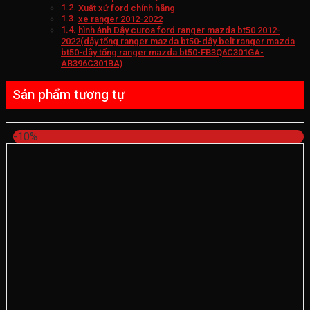
Xuất xứ ford chính hãng
xe ranger 2012-2022
hình ảnh Dây curoa ford ranger mazda bt50 2012-
2022(dây tổng ranger mazda bt50-dây belt ranger mazda
bt50-dây tổng ranger mazda bt50-FB3Q6C301GA-
AB396C301BA)
Sản phẩm tương tự
-10%