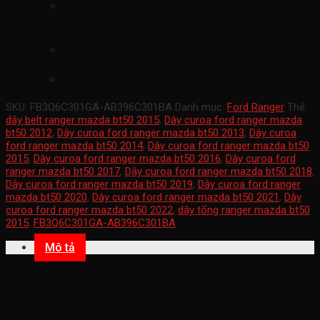
mã sản phẩm
FB3Q6C301GA-
AB396C301BA
Xuất xứ ford chính hãng
xe ranger 2012-2022
SKU:
FB3Q6C301GA-AB396C301BA
Danh mục:
Ford Ranger
Thẻ:
dây belt ranger mazda bt50 2015
,
Dây curoa ford ranger mazda
bt50 2012
,
Dây curoa ford ranger mazda bt50 2013
,
Dây curoa
ford ranger mazda bt50 2014
,
Dây curoa ford ranger mazda bt50
2015
,
Dây curoa ford ranger mazda bt50 2016
,
Dây curoa ford
ranger mazda bt50 2017
,
Dây curoa ford ranger mazda bt50 2018
,
Dây curoa ford ranger mazda bt50 2019
,
Dây curoa ford ranger
mazda bt50 2020
,
Dây curoa ford ranger mazda bt50 2021
,
Dây
curoa ford ranger mazda bt50 2022
,
dây tổng ranger mazda bt50
2015
,
FB3Q6C301GA-AB396C301BA
Mô tả
Dây curoa ford ranger mazda bt50
2012-2022(dây tổng ranger mazda
bt50-dây belt ranger mazda bt50-dây