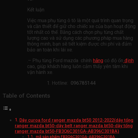
Kết luận
Việc mua phụ tùng ô tô là một quá trình quan trọng
và cần thiết để giữ cho chiếc xe của bạn hoạt động
tốt nhất có thể. Bằng cách chọn phụ tùng chất
lượng cao và sử dụng các phương pháp mua hàng
thông minh, bạn sẽ tiết kiệm được chi phí và đảm
bảo an toàn khi lái xe.
.– Phụ tùng Ford mazda chính
hãng
có độ ổn
định
cao, giúp khách hàng luôn cảm thấy yên tâm khi
vận hành xe.
Hotline:
096785144
Table of Contents
Dây curoa ford ranger mazda bt50 2012-2022(dây tổng
ranger mazda bt50-dây belt ranger mazda bt50-dây tổng
ranger mazda bt50-FB3Q6C301GA-AB396C301BA)
mã sản phẩm FB3Q6C301GA-AB396C301BA