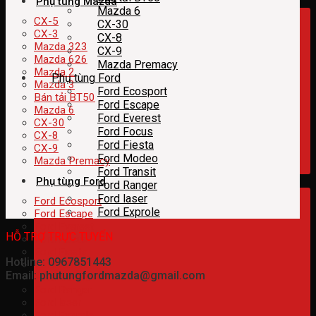
Phụ tùng Mazda
Mazda 6
CX-5
CX-30
CX-3
CX-8
Mazda 323
CX-9
Mazda 626
Mazda Premacy
Mazda 2
Phụ tùng Ford
Mazda 3
Ford Ecosport
Bán tải BT50
Ford Escape
Mazda 6
Ford Everest
CX-30
Ford Focus
CX-8
Ford Fiesta
CX-9
Ford Modeo
Mazda Premacy
Ford Transit
Phụ tùng Ford
Ford Ranger
Ford laser
Ford Ecosport
Ford Exprole
Ford Escape
Ford Everest
HỖ TRỢ TRỰC TUYẾN
Ford Focus
Ford Fiesta
Hotline: 0967851443
Ford Modeo
Email: phutungfordmazda@gmail.com
Ford Transit
Ford Ranger
Ford laser
Ford Exprole