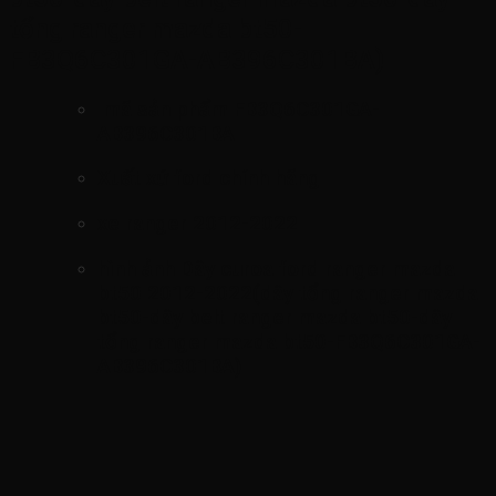
tổng ranger mazda bt50-
FB3Q6C301GA-AB396C301BA)
mã sản phẩm
FB3Q6C301GA-
AB396C301BA
Xuất xứ ford chính hãng
xe ranger 2012-2022
hình ảnh
Dây curoa ford ranger mazda
bt50 2012-2022(dây tổng ranger mazda
bt50-dây belt ranger mazda bt50-dây
tổng ranger mazda bt50-FB3Q6C301GA-
AB396C301BA)