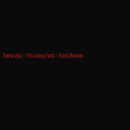
Trang chủ
/
Phụ tùng Ford
/
Ford Ranger
Dây curoa ford ranger mazda bt50 2012-
2022
Dây curoa ford ranger mazda bt50
2012-2022(dây tổng ranger mazda
bt50-dây belt ranger mazda bt50-dây
tổng ranger mazda bt50-
FB3Q6C301GA-AB396C301BA)