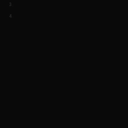
xe từ 2015-2019
hình ảnh
Dây đi số mazda 6 2014-2019(dây
cáp đi số mazda 6-dây đi số cần số mazda 6-
GHK346500)