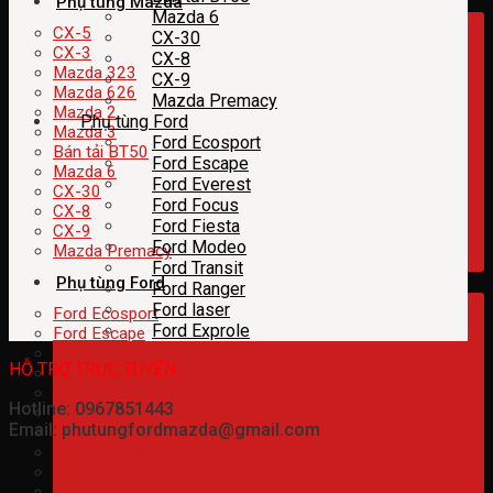
Phụ tùng Mazda
Mazda 6
CX-5
CX-30
CX-3
CX-8
Mazda 323
CX-9
Mazda 626
Mazda Premacy
Mazda 2
Phụ tùng Ford
Mazda 3
Ford Ecosport
Bán tải BT50
Ford Escape
Mazda 6
Ford Everest
CX-30
Ford Focus
CX-8
Ford Fiesta
CX-9
Ford Modeo
Mazda Premacy
Ford Transit
Phụ tùng Ford
Ford Ranger
Ford laser
Ford Ecosport
Ford Exprole
Ford Escape
Ford Everest
HỖ TRỢ TRỰC TUYẾN
Ford Focus
Ford Fiesta
Hotline: 0967851443
Ford Modeo
Email: phutungfordmazda@gmail.com
Ford Transit
Ford Ranger
Ford laser
Ford Exprole