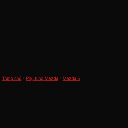
Trang chủ
/
Phụ tùng Mazda
/
Mazda 6
Dây đi số mazda 6 2014-2019
Dây đi số mazda 6 2014-2019(dây cáp
đi số mazda 6-dây đi số cần số mazda
6-GHK346500)