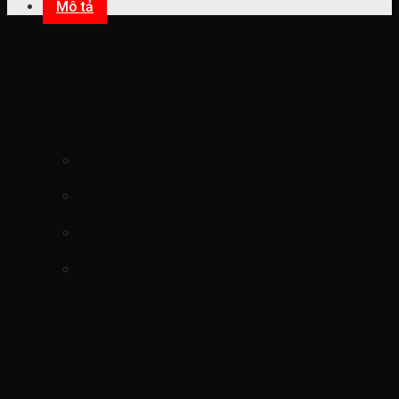
Mô tả
Đế Cao su chân máy số 4 mazda cx8
2018-2024 ( giá bắt Cao su chân số
mazda cx8 giá bắt chân hộp số mazda
cx8 TK783908YC)
mã sản phẩm
TK783908YC
Xuất xứ mazda chính hãng
xe ford mazda CX8
hình ảnh
Đế Cao su chân máy số 4 mazda
cx8 2018-2024 ( giá bắt Cao su chân số
mazda cx8 giá bắt chân hộp số mazda
cx8 TK783908YC)