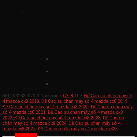
Đế Cao su chân máy số 4 mazda
cx8 2018-2024 ( giá bắt Cao su
chân số mazda cx8 giá bắt chân
hộp số mazda cx8
TK783908YC)
mã sản phẩm
TK783908YC
Xuất xứ mazda chính hãng
xe ford mazda CX8
SKU:
K32339070-1
Danh mục:
CX-8
Thẻ:
Đế Cao su chân máy số
4 mazda cx8 2018
,
Đế Cao su chân máy số 4 mazda cx8 2019
,
Đế Cao su chân máy số 4 mazda cx8 2020
,
Đế Cao su chân máy
số 4 mazda cx8 2021
,
Đế Cao su chân máy số 4 mazda cx8
2022
,
Đế Cao su chân máy số 4 mazda cx8 2023
,
Đế Cao su
chân máy số 4 mazda cx8 2024
,
Đế Cao su chân máy số 4
mazda cx8 2025
,
Đế Cao su chân máy số 4 mazda cx823