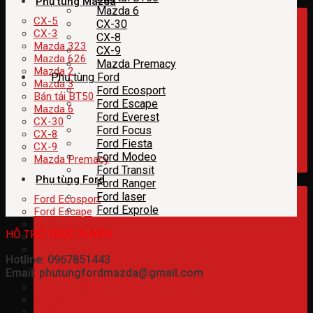
Phụ tùng Mazda
Mazda 6
CX-5
CX-30
CX-3
CX-8
Mazda 323
CX-9
Mazda 626
Mazda Premacy
Mazda 2
Phụ tùng Ford
Mazda 3
Ford Ecosport
Bán tải BT50
Ford Escape
Mazda 6
Ford Everest
CX-30
Ford Focus
CX-8
Ford Fiesta
CX-9
Ford Modeo
Mazda Premacy
Ford Transit
Phụ tùng Ford
Ford Ranger
Ford laser
Ford Ecosport
Ford Exprole
Ford Escape
Ford Everest
HỖ TRỢ TRỰC TUYẾN
Ford Focus
Ford Fiesta
Hotline: 0967851443
Ford Modeo
Email: phutungfordmazda@gmail.com
Ford Transit
Ford Ranger
Ford laser
Ford Exprole