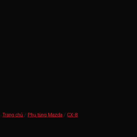
Trang chủ
/
Phụ tùng Mazda
/
CX-8
Đế Cao su chân máy số 4 mazda cx8 2018-
2024