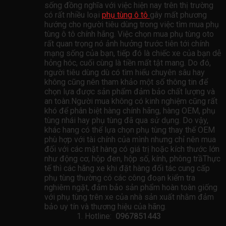
sống đồng nghĩa với việc hiện nay trên thị trường
có rất nhiều loại
phụ tùng ô tô
gây mất phương
hướng cho người tiêu dùng trong việc tìm mua phụ
tùng ô tô chính hãng. Việc chọn mua phụ tùng oto
rất quan trọng nó ảnh hưởng trước tiên tới chính
mạng sống của bạn, tiếp đó là chiếc xe của bạn dễ
hỏng hóc, cuối cùng là tiền mất tật mang. Do đó,
người tiêu dùng dù có tìm hiểu chuyên sâu hay
không cũng nên tham khảo một số thông tin để
chọn lựa được sản phẩm đảm bảo chất lượng và
an toàn.Người mua không có kinh nghiệm cũng rất
khó để phân biệt hàng chính hãng, hàng OEM, phụ
tùng nhái hay phụ tùng đã qua sử dụng. Do vậy,
khác hang có thể lựa chọn phụ tùng thay thế OEM
phù hợp với tài chính của mình nhưng chỉ nên mua
đối với các mặt hàng có giá trị hoặc kích thước lớn
như động cơ, hộp đen, hộp số, kính, phông trầThực
tế thì các hãng xe khi đặt hàng đối tác cung cấp
phụ tùng thường có các công đoạn kiểm tra
nghiêm ngặt, đảm bảo sản phẩm hoàn toàn giống
với phụ tùng trên xe của nhà sản xuất nhằm đảm
bảo uy tín và thương hiệu của hãng.
Hotline:
0967851443