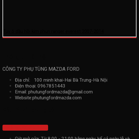
Tuy ô dầu hồi kim phun ranger everest 2007-2014
Thông tin liên hệ
CÔNG TY PHỤ TÙNG MAZDA FORD
Địa chỉ: 100 minh khai-Hai Bà Trưng-Hà Nội
Điện thoại: 0967851443
Email: phutungfordmazda@gmail.com
Website:phutungfordmazda.com
Kết nối với chúng tôi
Hotline: 0967851443
Giờ mở cửa: Từ 8:00 - 21:00 hằng ngày, kể cả ngày lễ và