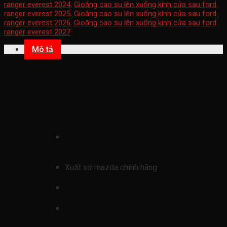
ranger everest 2024
,
Gioăng cao su lên xuống kính cửa sau ford
ranger everest 2025
,
Gioăng cao su lên xuống kính cửa sau ford
ranger everest 2026
,
Gioăng cao su lên xuống kính cửa sau ford
ranger everest 2027
Mô tả
Gioăng cao su lên xuống kính cửa sau
ford ranger everest 2022-2026(Gioăng
kính cánh cửa ford ranger everest
N1WZ6025766C-N1WZ6025767C)
mã sản phẩmn
N1WZ6025766C-
N1WZ6025767C
Xuất xứ mazda chính hãng
xe ford mazda
hình ảnh
Gioăng cao su lên xuống
kính cửa sau ford ranger everest