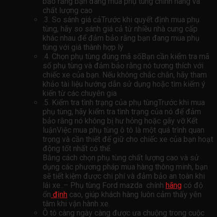
bảo rằng bạn đang mua phụ tùng chính hãng và
chất lượng cao
.3. So sánh giá cảTrước khi quyết định mua phụ
tùng, hãy so sánh giá cả từ nhiều nhà cung cấp
khác nhau để đảm bảo rằng bạn đang mua phụ
tùng với giá thành hợp lý
.4. Chọn phụ tùng đúng mã sốBạn cần kiểm tra mã
số phụ tùng và đảm bảo rằng nó tương thích với
chiếc xe của bạn. Nếu không chắc chắn, hãy tham
khảo tài liệu hướng dẫn sử dụng hoặc tìm kiếm ý
kiến ​​từ các chuyên gia
.5. Kiểm tra tình trạng của phụ tùngTrước khi mua
phụ tùng, hãy kiểm tra tình trạng của nó để đảm
bảo rằng nó không bị hư hỏng hoặc gãy vỡ.Kết
luậnViệc mua phụ tùng ô tô là một quá trình quan
trọng và cần thiết để giữ cho chiếc xe của bạn hoạt
động tốt nhất có thể.
Bằng cách chọn phụ tùng chất lượng cao và sử
dụng các phương pháp mua hàng thông minh, bạn
sẽ tiết kiệm được chi phí và đảm bảo an toàn khi
lái xe..– Phụ tùng Ford mazda chính
hãng
có độ
ổn
định
cao, giúp khách hàng luôn cảm thấy yên
tâm khi vận hành xe.
Ô tô càng ngày càng được ưa chuộng trong cuộc