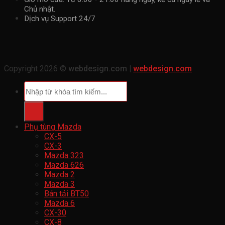
Chủ nhật.
Dịch vụ Support 24/7
Copyright 2026 ©
webdesign.com |
webdesign.com
Tìm
kiếm:
Phụ tùng Mazda
CX-5
CX-3
Mazda 323
Mazda 626
Mazda 2
Mazda 3
Bán tải BT50
Mazda 6
CX-30
CX-8