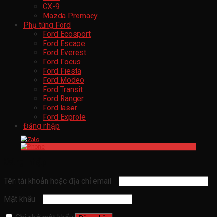
CX-9
Mazda Premacy
Phụ tùng Ford
Ford Ecosport
Ford Escape
Ford Everest
Ford Focus
Ford Fiesta
Ford Modeo
Ford Transit
Ford Ranger
Ford laser
Ford Exprole
Đăng nhập
Đăng nhập
Tên tài khoản hoặc địa chỉ email
Mật khẩu