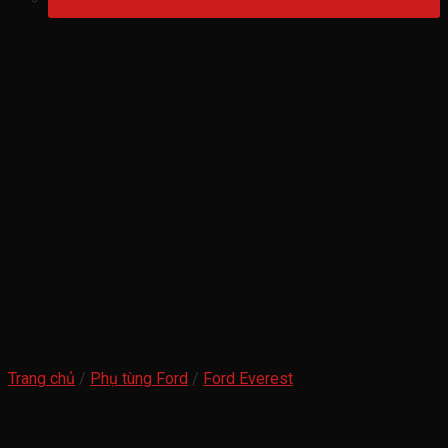
Trang chủ
/
Phụ tùng Ford
/
Ford Everest
Gioăng cao su lên xuống kính cửa sau ford
ranger everest 2022-2026