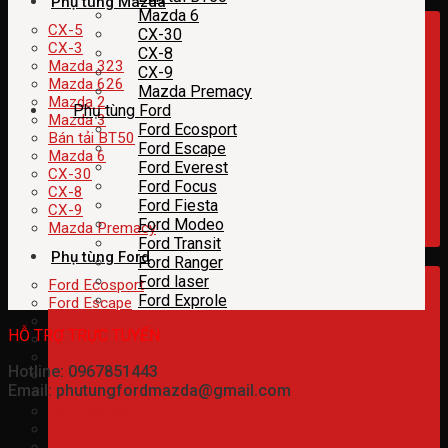
Phụ tùng Mazda
Mazda 6
CX-5
CX-30
CX-3
CX-8
Mazda 323
CX-9
Mazda 626
Mazda Premacy
Mazda 2
Phụ tùng Ford
Mazda 3
Ford Ecosport
Bán tải BT50
Ford Escape
Mazda 6
Ford Everest
CX-30
Ford Focus
CX-8
Ford Fiesta
CX-9
Ford Modeo
Mazda Premacy
Ford Transit
Phụ tùng Ford
Ford Ranger
Ford laser
Ford Ecosport
Ford Exprole
Ford Escape
Ford Everest
HỖ TRỢ TRỰC TUYẾN
Ford Focus
Ford Fiesta
Hotline: 0967851443
Ford Modeo
Email: phutungfordmazda@gmail.com
Ford Transit
Ford Ranger
Ford laser
Ford Exprole