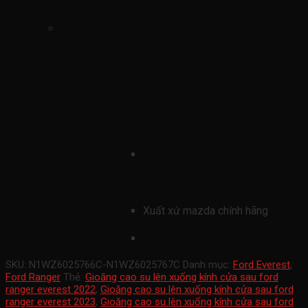
Gioăng cao su lên xuống kính
cửa sau ford ranger everest
2022-2026(Gioăng kính cánh
cửa ford ranger everest
N1WZ6025766C-
N1WZ6025767C)
mã sản phẩmn
N1WZ6025766C-
N1WZ6025767C
Xuất xứ mazda chính hãng
xe ford mazda
SKU:
N1WZ6025766C-N1WZ6025767C
Danh mục:
Ford Everest
,
Ford Ranger
Thẻ:
Gioăng cao su lên xuống kính cửa sau ford
ranger everest 2022
,
Gioăng cao su lên xuống kính cửa sau ford
ranger everest 2023
,
Gioăng cao su lên xuống kính cửa sau ford