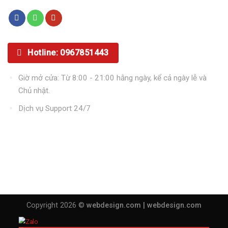
Hotline: 0967851443
Giờ mở cửa: Từ 8:00 - 21:00 hằng ngày, kể cả ngày lễ và
Chủ nhật.
Dịch vụ Support 24/7
Copyright 2026 ©
webdesign.com |
webdesign.com