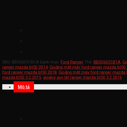
Gioăng mặt máy ford ranger mazda bt50 20
ranger-BB3Q6051B1A)
mã sản phẩm
BB3Q6051B1A
Xuất xứ ford chính hãng
xe ranger 2012-2022 3.2
SKU:
BB3Q6051B1A
Danh mục:
Ford Ranger
Thẻ:
BB3Q6051B1A
,
Gi
ranger mazda bt50 2014
,
Gioăng mặt máy ford ranger mazda bt50
ford ranger mazda bt50 2018
,
Gioăng mặt máy ford ranger mazda 
mazda bt50 3.2 2015
,
gioăng quy lát ranger mazda bt50 3.2 2016
Mô tả
Gioăng mặt máy ford ranger mazda bt50 20
ranger-BB3Q6051B1A)
mã sản phẩm
BB3Q6051B1A