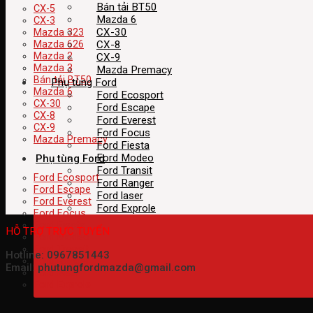
Bán tải BT50
CX-5
Mazda 6
CX-3
CX-30
Mazda 323
CX-8
Mazda 626
Mazda 2
CX-9
Mazda 3
Mazda Premacy
Bán tải BT50
Phụ tùng Ford
Mazda 6
Ford Ecosport
CX-30
Ford Escape
CX-8
Ford Everest
CX-9
Ford Focus
Mazda Premacy
Ford Fiesta
Ford Modeo
Phụ tùng Ford
Ford Transit
Ford Ecosport
Ford Ranger
Ford Escape
Ford laser
Ford Everest
Ford Exprole
Ford Focus
Ford Fiesta
HỖ TRỢ TRỰC TUYẾN
Ford Modeo
Ford Transit
Hotline: 0967851443
Ford Ranger
Email: phutungfordmazda@gmail.com
Ford laser
Ford Exprole