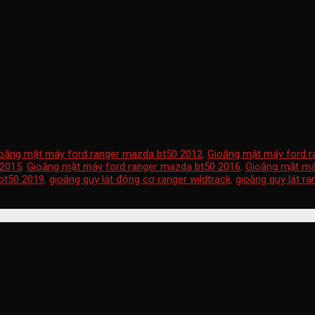
12-2019 3.2(gioăng quy lát ranger mazda bt
oăng mặt máy ford ranger mazda bt50 2012
,
Gioăng mặt máy ford r
 2015
,
Gioăng mặt máy ford ranger mazda bt50 2016
,
Gioăng mặt má
bt50 2019
,
gioăng quy lát động cơ ranger wildtrack
,
gioăng quy lát r
12-2019 3.2(gioăng quy lát ranger mazda bt