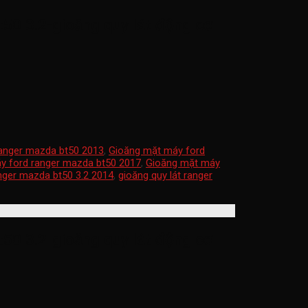
50 3.2-gioăng quy lát động cơ
anger mazda bt50 2013
,
Gioăng mặt máy ford
y ford ranger mazda bt50 2017
,
Gioăng mặt máy
anger mazda bt50 3.2 2014
,
gioăng quy lát ranger
50 3.2-gioăng quy lát động cơ