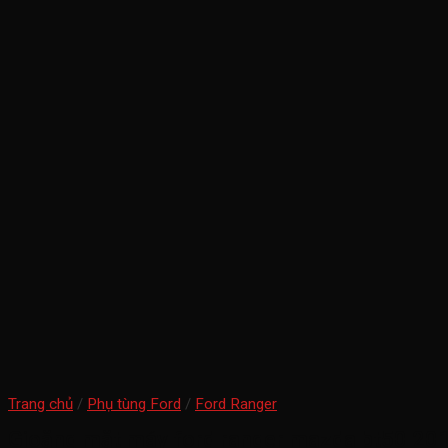
Trang chủ
/
Phụ tùng Ford
/
Ford Ranger
Gioăng mặt máy ford ranger mazda bt50 20