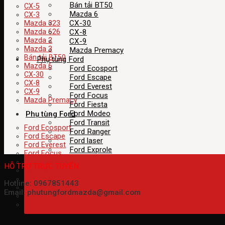
Bán tải BT50
CX-5
Mazda 6
CX-3
CX-30
Mazda 323
CX-8
Mazda 626
Mazda 2
CX-9
Mazda 3
Mazda Premacy
Bán tải BT50
Phụ tùng Ford
Mazda 6
Ford Ecosport
CX-30
Ford Escape
CX-8
Ford Everest
CX-9
Ford Focus
Mazda Premacy
Ford Fiesta
Ford Modeo
Phụ tùng Ford
Ford Transit
Ford Ecosport
Ford Ranger
Ford Escape
Ford laser
Ford Everest
Ford Exprole
Ford Focus
Ford Fiesta
HỖ TRỢ TRỰC TUYẾN
Ford Modeo
Ford Transit
Hotline: 0967851443
Ford Ranger
Email: phutungfordmazda@gmail.com
Ford laser
Ford Exprole