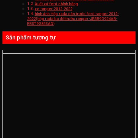
Xuất xứ ford chính hãng
xe ranger 2012-2022
hình ảnh Hộp rada cản trước ford ranger 2012-
2022(hộp rada ba đờ trước ranger-JB3B9G924AB-
EB3T9G853AD)
Sản phẩm tương tự