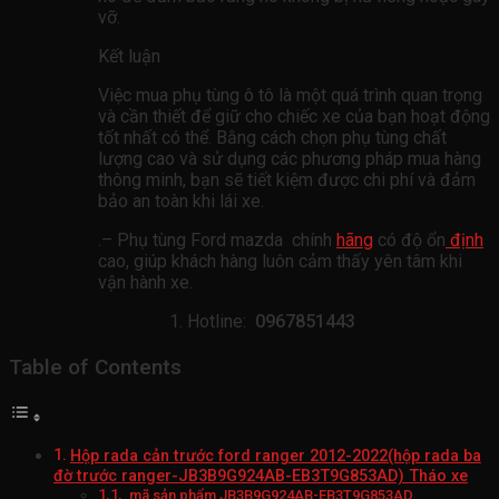
vỡ.
Kết luận
Việc mua phụ tùng ô tô là một quá trình quan trọng
và cần thiết để giữ cho chiếc xe của bạn hoạt động
tốt nhất có thể. Bằng cách chọn phụ tùng chất
lượng cao và sử dụng các phương pháp mua hàng
thông minh, bạn sẽ tiết kiệm được chi phí và đảm
bảo an toàn khi lái xe.
.– Phụ tùng Ford mazda chính
hãng
có độ ổn
định
cao, giúp khách hàng luôn cảm thấy yên tâm khi
vận hành xe.
Hotline:
0967851443
Table of Contents
Hộp rada cản trước ford ranger 2012-2022(hộp rada ba
đờ trước ranger-JB3B9G924AB-EB3T9G853AD) Tháo xe
mã sản phẩm JB3B9G924AB-EB3T9G853AD