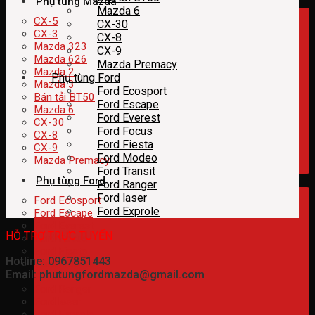
Phụ tùng Mazda
Mazda 6
CX-5
CX-30
CX-3
CX-8
Mazda 323
CX-9
Mazda 626
Mazda Premacy
Mazda 2
Phụ tùng Ford
Mazda 3
Ford Ecosport
Bán tải BT50
Ford Escape
Mazda 6
Ford Everest
CX-30
Ford Focus
CX-8
Ford Fiesta
CX-9
Ford Modeo
Mazda Premacy
Ford Transit
Phụ tùng Ford
Ford Ranger
Ford laser
Ford Ecosport
Ford Exprole
Ford Escape
Ford Everest
HỖ TRỢ TRỰC TUYẾN
Ford Focus
Ford Fiesta
Hotline: 0967851443
Ford Modeo
Email: phutungfordmazda@gmail.com
Ford Transit
Ford Ranger
Ford laser
Ford Exprole