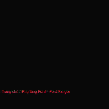
Trang chủ
/
Phụ tùng Ford
/
Ford Ranger
Hộp rada cản trước ford ranger 2012-2022