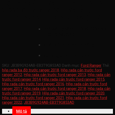
Hộp rada cản trước ford ranger 2012-
2022(hộp rada ba đờ trước ranger-
JB3B9G924AB-EB3T9G853AD) Tháo xe
mã sản phẩm
JB3B9G924AB-
EB3T9G853AD
Xuất xứ ford chính hãng
xe ranger 2012-2022
SKU:
JB3B9G924AB-EB3T9G853AD
Danh mục:
Ford Ranger
Thẻ:
hộp rada ba đờ trước ranger 2018
,
Hộp rada cản trước ford
ranger 2012
,
Hộp rada cản trước ford ranger 2013
,
Hộp rada cản
trước ford ranger 2014
,
Hộp rada cản trước ford ranger 2015
,
Hộp rada cản trước ford ranger 2016
,
Hộp rada cản trước ford
ranger 2017
,
Hộp rada cản trước ford ranger 2018
,
Hộp rada cản
trước ford ranger 2019
,
Hộp rada cản trước ford ranger 2020
,
Hộp rada cản trước ford ranger 2021
,
Hộp rada cản trước ford
ranger 2022
,
JB3B9G924AB-EB3T9G853AD
Mô tả