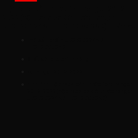
Hộp rada cản trước ford ranger 2012-
2022(hộp rada ba đờ trước ranger-
JB3B9G924AB-EB3T9G853AD) Tháo xe
mã sản phẩm
JB3B9G924AB-
EB3T9G853AD
Xuất xứ ford chính hãng
xe ranger 2012-2022
hình ảnh
Hộp rada cản trước ford ranger
2012-2022(hộp rada ba đờ trước ranger-
JB3B9G924AB-EB3T9G853AD)