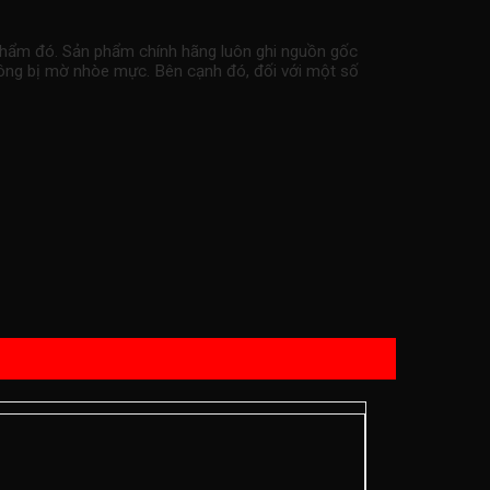
phẩm đó. Sản phẩm chính hãng luôn ghi nguồn gốc
không bị mờ nhòe mực. Bên cạnh đó, đối với một số