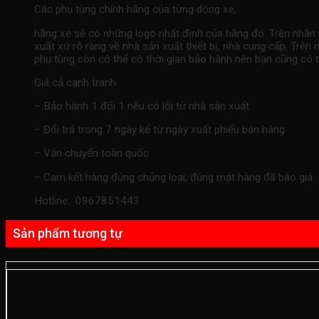
Các phụ tùng chính hãng của từng dòng xe,
hãng xe sẽ có những logo nhất định của hãng đó. Trên nhãn
xuất xứ rõ ràng về nhà sản xuất thiết bị, nhà cung cấp. Tr
phụ tùng còn có thể có thời gian bảo hành nên bạn cũng có t
Giá cả cạnh tranh
– Bảo hành 1 đổi 1 nếu có lỗi từ nhà sản xuất
– Đổi trả trong 7 ngày kể từ ngày xuất phiếu bán hàng
– Vận chuyển toàn quốc
– Cam kết hàng đúng chủng loại, đúng mặt hàng đã báo giá
Hotline: 0967851443
Sản phẩm tương tự