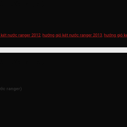
ét nước ranger)
 két nước ranger 2012
,
hướng gió két nước ranger 2013
,
hướng gió k
ét nước ranger)
ước ranger)