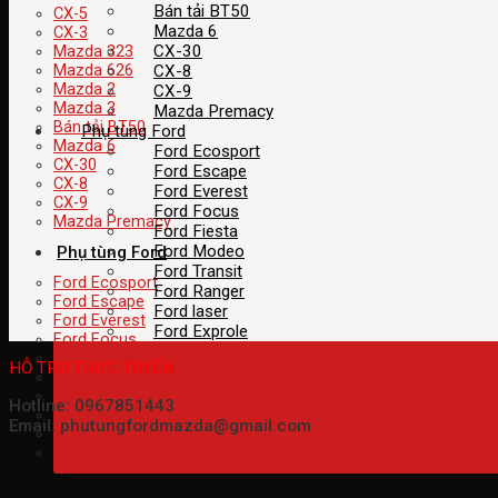
Bán tải BT50
CX-5
Mazda 6
CX-3
CX-30
Mazda 323
CX-8
Mazda 626
Mazda 2
CX-9
Mazda 3
Mazda Premacy
Bán tải BT50
Phụ tùng Ford
Mazda 6
Ford Ecosport
CX-30
Ford Escape
CX-8
Ford Everest
CX-9
Ford Focus
Mazda Premacy
Ford Fiesta
Ford Modeo
Phụ tùng Ford
Ford Transit
Ford Ecosport
Ford Ranger
Ford Escape
Ford laser
Ford Everest
Ford Exprole
Ford Focus
Ford Fiesta
HỖ TRỢ TRỰC TUYẾN
Ford Modeo
Ford Transit
Hotline: 0967851443
Ford Ranger
Email: phutungfordmazda@gmail.com
Ford laser
Ford Exprole