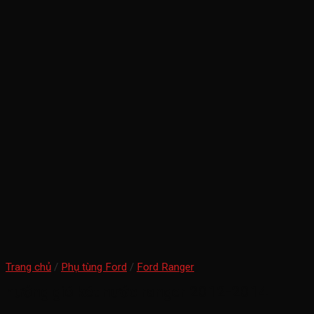
Trang chủ
/
Phụ tùng Ford
/
Ford Ranger
hướng gió két nước ranger 2012-2014