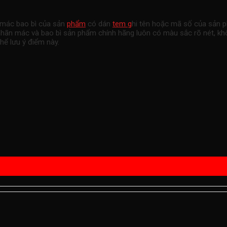
 mác bao bì của sản
phẩm
có dán
tem g
hi tên hoặc mã số của sản 
ên nhãn mác và bao bì sản phẩm chính hãng luôn có màu sắc rõ nét, 
hể lưu ý điểm này.