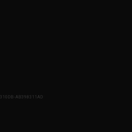
98310DB-AB398311AD