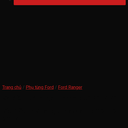
Trang chủ
/
Phụ tùng Ford
/
Ford Ranger
lốc điều hoà ranger mazda bt50 2012-2017
lốc điều hoà ranger mazda bt50 2012-
2017