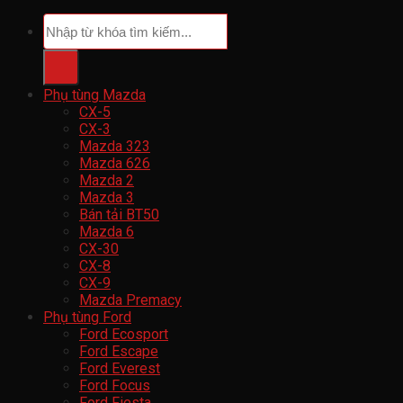
Tìm
kiếm:
Phụ tùng Mazda
CX-5
CX-3
Mazda 323
Mazda 626
Mazda 2
Mazda 3
Bán tải BT50
Mazda 6
CX-30
CX-8
CX-9
Mazda Premacy
Phụ tùng Ford
Ford Ecosport
Ford Escape
Ford Everest
Ford Focus
Ford Fiesta