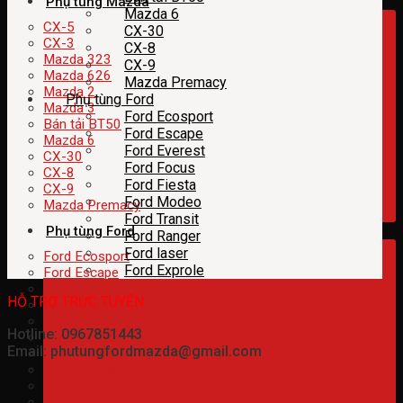
Phụ tùng Mazda
Mazda 6
CX-5
CX-30
CX-3
CX-8
Mazda 323
CX-9
Mazda 626
Mazda Premacy
Mazda 2
Phụ tùng Ford
Mazda 3
Ford Ecosport
Bán tải BT50
Ford Escape
Mazda 6
Ford Everest
CX-30
Ford Focus
CX-8
Ford Fiesta
CX-9
Ford Modeo
Mazda Premacy
Ford Transit
Phụ tùng Ford
Ford Ranger
Ford laser
Ford Ecosport
Ford Exprole
Ford Escape
Ford Everest
HỖ TRỢ TRỰC TUYẾN
Ford Focus
Ford Fiesta
Hotline: 0967851443
Ford Modeo
Email: phutungfordmazda@gmail.com
Ford Transit
Ford Ranger
Ford laser
Ford Exprole